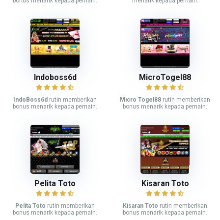
bonus menarik kepada pemain.
menarik kepada pemain.
Indoboss6d
MicroTogel88
IndoBoss6d
rutin memberikan
Micro Togel88
rutin memberikan
bonus menarik kepada pemain.
bonus menarik kepada pemain.
Pelita Toto
Kisaran Toto
Pelita Toto
rutin memberikan
Kisaran Toto
rutin memberikan
bonus menarik kepada pemain.
bonus menarik kepada pemain.