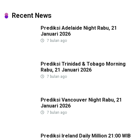
Recent News
Prediksi Adelaide Night Rabu, 21
Januari 2026
7 bulan ago
Prediksi Trinidad & Tobago Morning
Rabu, 21 Januari 2026
7 bulan ago
Prediksi Vancouver Night Rabu, 21
Januari 2026
7 bulan ago
Prediksi Ireland Daily Million 21:00 WIB