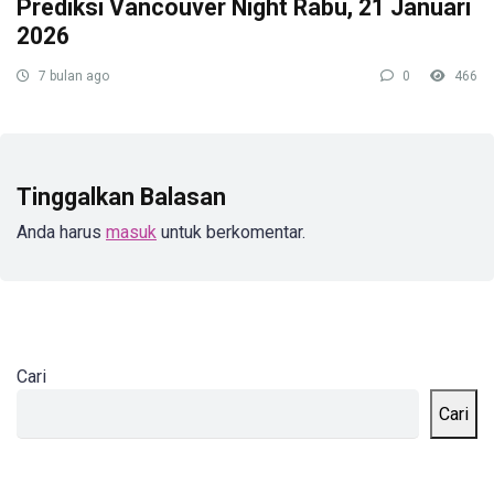
Prediksi Vancouver Night Rabu, 21 Januari
2026
7 bulan ago
0
466
Tinggalkan Balasan
Anda harus
masuk
untuk berkomentar.
Cari
Cari