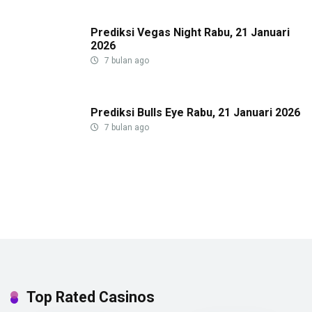
Prediksi Vegas Night Rabu, 21 Januari
2026
7 bulan ago
Prediksi Bulls Eye Rabu, 21 Januari 2026
7 bulan ago
Top Rated Casinos