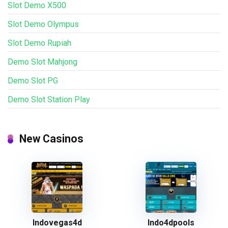
Slot Demo X500
Slot Demo Olympus
Slot Demo Rupiah
Demo Slot Mahjong
Demo Slot PG
Demo Slot Station Play
New Casinos
Indovegas4d
Indo4dpools