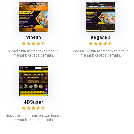
Vip4dp
Vegas6D
vip4d
rutin memberikan bonus
Vegas6D
rutin memberikan bonus
menarik kepada pemain.
menarik kepada pemain.
4DSuper
4dsuper
rutin memberikan bonus
menarik kepada pemain.