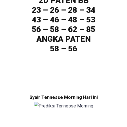
2D PATEN BB
23 – 26 – 28 – 34
43 – 46 – 48 – 53
56 – 58 – 62 – 85
ANGKA PATEN
58 – 56
Syair Tennesse Morning Hari Ini