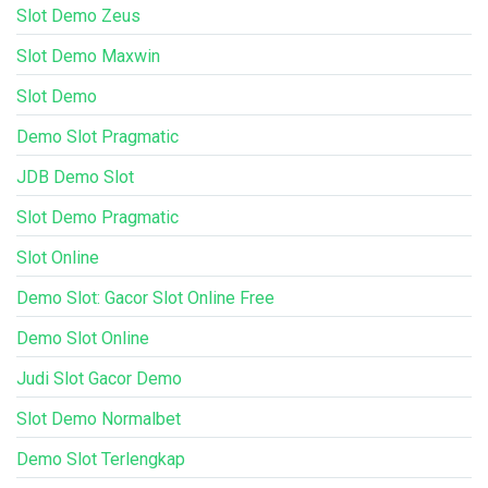
Slot Demo Zeus
Slot Demo Maxwin
Slot Demo
Demo Slot Pragmatic
JDB Demo Slot
Slot Demo Pragmatic
Slot Online
Demo Slot: Gacor Slot Online Free
Demo Slot Online
Judi Slot Gacor Demo
Slot Demo Normalbet
Demo Slot Terlengkap