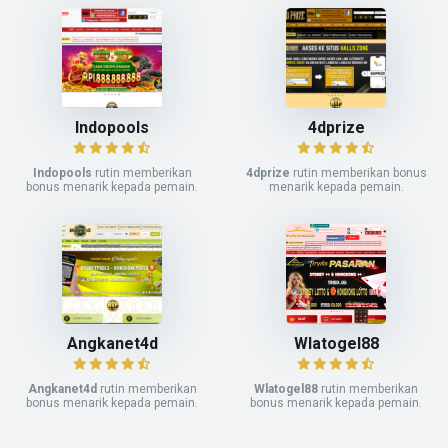
Indopools
4dprize
Indopools
rutin memberikan
4dprize
rutin memberikan bonus
bonus menarik kepada pemain.
menarik kepada pemain.
Angkanet4d
Wlatogel88
Angkanet4d
rutin memberikan
Wlatogel88
rutin memberikan
bonus menarik kepada pemain.
bonus menarik kepada pemain.