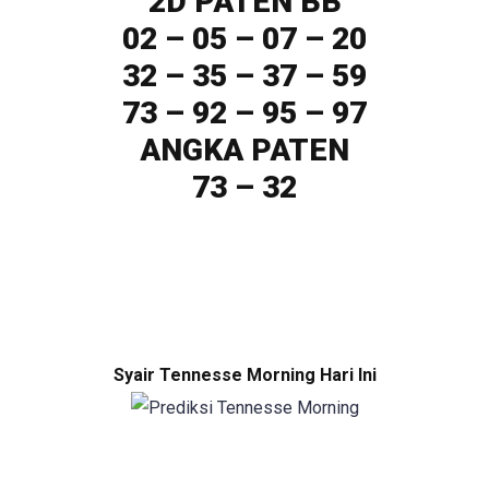
2D PATEN BB
02 – 05 – 07 – 20
32 – 35 – 37 – 59
73 – 92 – 95 – 97
ANGKA PATEN
73 – 32
Syair Tennesse Morning Hari Ini