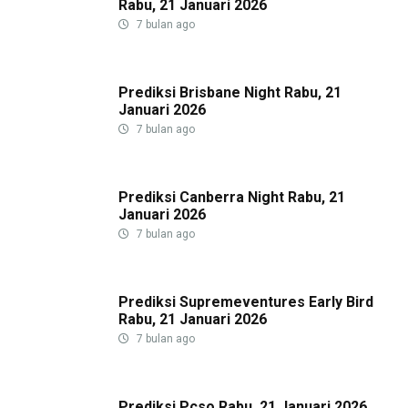
Rabu, 21 Januari 2026
7 bulan ago
Prediksi Brisbane Night Rabu, 21
Januari 2026
7 bulan ago
Prediksi Canberra Night Rabu, 21
Januari 2026
7 bulan ago
Prediksi Supremeventures Early Bird
Rabu, 21 Januari 2026
7 bulan ago
Prediksi Pcso Rabu, 21 Januari 2026