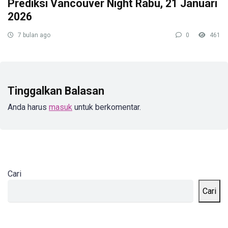
Prediksi Vancouver Night Rabu, 21 Januari
2026
7 bulan ago
0
461
Tinggalkan Balasan
Anda harus
masuk
untuk berkomentar.
Cari
Cari