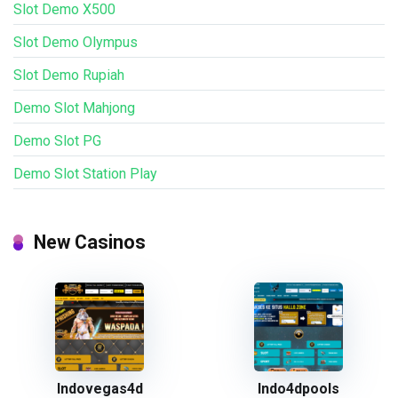
Slot Demo X500
Slot Demo Olympus
Slot Demo Rupiah
Demo Slot Mahjong
Demo Slot PG
Demo Slot Station Play
New Casinos
Indovegas4d
Indo4dpools