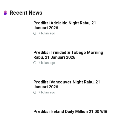
Recent News
Prediksi Adelaide Night Rabu, 21
Januari 2026
7 bulan ago
Prediksi Trinidad & Tobago Morning
Rabu, 21 Januari 2026
7 bulan ago
Prediksi Vancouver Night Rabu, 21
Januari 2026
7 bulan ago
Prediksi Ireland Daily Million 21:00 WIB