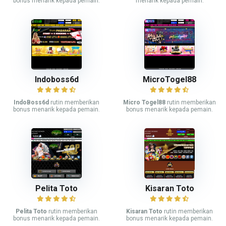
bonus menarik kepada pemain.
menarik kepada pemain.
Indoboss6d
MicroTogel88
IndoBoss6d
rutin memberikan
Micro Togel88
rutin memberikan
bonus menarik kepada pemain.
bonus menarik kepada pemain.
Pelita Toto
Kisaran Toto
Pelita Toto
rutin memberikan
Kisaran Toto
rutin memberikan
bonus menarik kepada pemain.
bonus menarik kepada pemain.