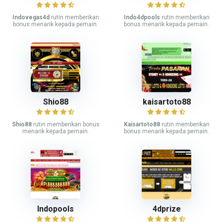
Indovegas4d
rutin memberikan
Indo4dpools
rutin memberikan
bonus menarik kepada pemain.
bonus menarik kepada pemain.
Shio88
kaisartoto88
Shio88
rutin memberikan bonus
Kaisartoto88
rutin memberikan
menarik kepada pemain.
bonus menarik kepada pemain.
Indopools
4dprize