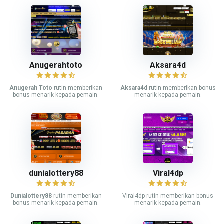
Anugerahtoto
Aksara4d
Anugerah Toto
rutin memberikan
Aksara4d
rutin memberikan bonus
bonus menarik kepada pemain.
menarik kepada pemain.
dunialottery88
Viral4dp
Dunialottery88
rutin memberikan
Viral4dp rutin memberikan bonus
bonus menarik kepada pemain.
menarik kepada pemain.