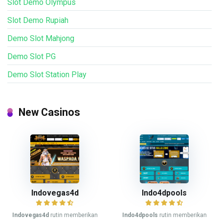
Slot Demo Olympus
Slot Demo Rupiah
Demo Slot Mahjong
Demo Slot PG
Demo Slot Station Play
New Casinos
Indovegas4d
Indo4dpools
Indovegas4d
rutin memberikan
Indo4dpools
rutin memberikan