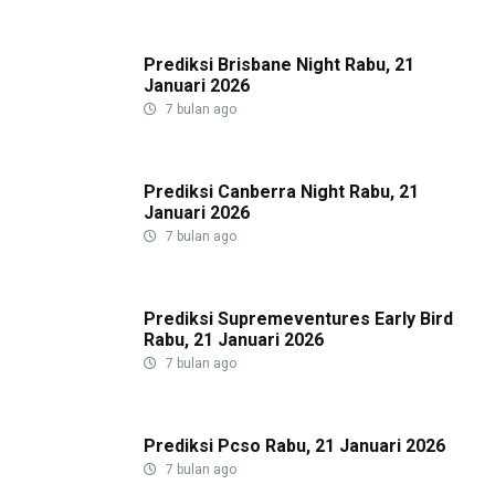
Prediksi Brisbane Night Rabu, 21
Januari 2026
7 bulan ago
Prediksi Canberra Night Rabu, 21
Januari 2026
7 bulan ago
Prediksi Supremeventures Early Bird
Rabu, 21 Januari 2026
7 bulan ago
Prediksi Pcso Rabu, 21 Januari 2026
7 bulan ago