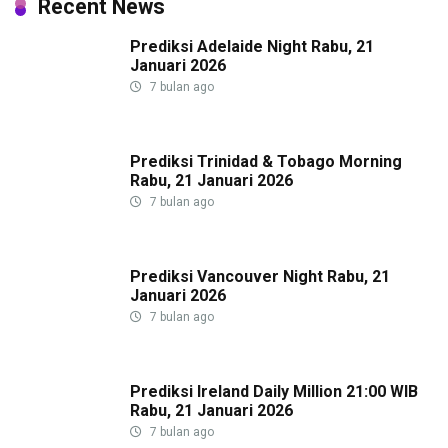
Recent News
Prediksi Adelaide Night Rabu, 21
Januari 2026
7 bulan ago
Prediksi Trinidad & Tobago Morning
Rabu, 21 Januari 2026
7 bulan ago
Prediksi Vancouver Night Rabu, 21
Januari 2026
7 bulan ago
Prediksi Ireland Daily Million 21:00 WIB
Rabu, 21 Januari 2026
7 bulan ago