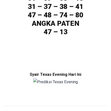
31 – 37 – 38 – 41
47 – 48 – 74 – 80
ANGKA PATEN
47 – 13
Syair Texas Evening Hari Ini