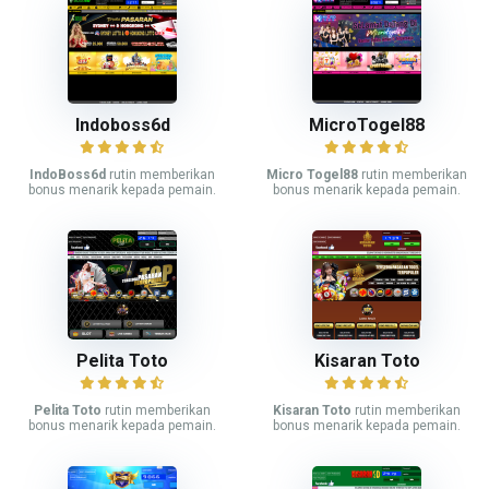
Indoboss6d
MicroTogel88
IndoBoss6d
rutin memberikan
Micro Togel88
rutin memberikan
bonus menarik kepada pemain.
bonus menarik kepada pemain.
Pelita Toto
Kisaran Toto
Pelita Toto
rutin memberikan
Kisaran Toto
rutin memberikan
bonus menarik kepada pemain.
bonus menarik kepada pemain.