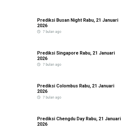
Prediksi Busan Night Rabu, 21 Januari
2026
7 bulan ago
Prediksi Singapore Rabu, 21 Januari
2026
7 bulan ago
Prediksi Colombus Rabu, 21 Januari
2026
7 bulan ago
Prediksi Chengdu Day Rabu, 21 Januari
2026