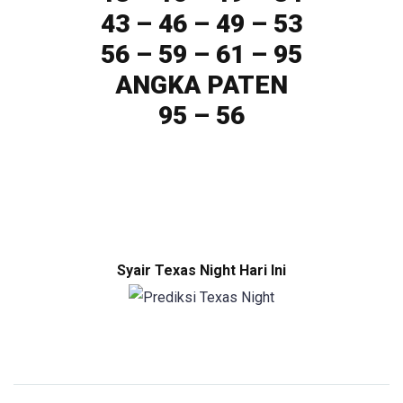
43 – 46 – 49 – 53
56 – 59 – 61 – 95
ANGKA PATEN
95 – 56
Syair Texas Night Hari Ini