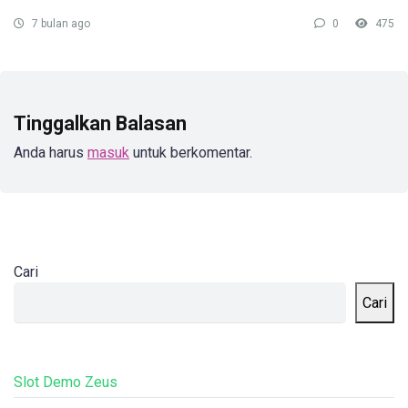
7 bulan ago
0
475
Tinggalkan Balasan
Anda harus
masuk
untuk berkomentar.
Cari
Cari
Slot Demo Zeus