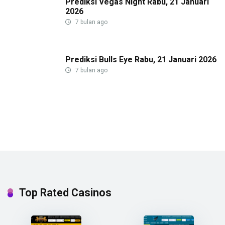
Prediksi Vegas Night Rabu, 21 Januari
2026
7 bulan ago
Prediksi Bulls Eye Rabu, 21 Januari 2026
7 bulan ago
Top Rated Casinos