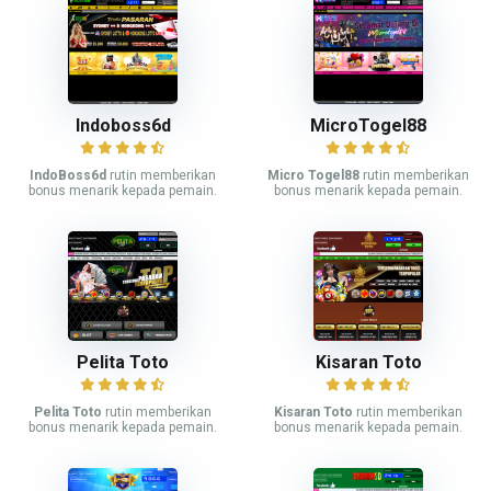
Indoboss6d
MicroTogel88
IndoBoss6d
rutin memberikan
Micro Togel88
rutin memberikan
bonus menarik kepada pemain.
bonus menarik kepada pemain.
Pelita Toto
Kisaran Toto
Pelita Toto
rutin memberikan
Kisaran Toto
rutin memberikan
bonus menarik kepada pemain.
bonus menarik kepada pemain.