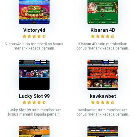
Victory4d
Kisaran 4D
Victory4d rutin memberikan bonus
Kisaran 4D
rutin memberikan
menarik kepada pemain.
bonus menarik kepada pemain.
Lucky Slot 99
kawkawbet
Lucky Slot 99
rutin memberikan
kawkawbet rutin memberikan
bonus menarik kepada pemain.
bonus menarik kepada pemain.