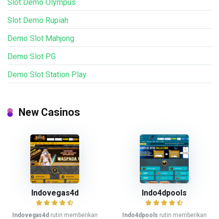
Slot Demo Olympus
Slot Demo Rupiah
Demo Slot Mahjong
Demo Slot PG
Demo Slot Station Play
New Casinos
Indovegas4d
Indo4dpools
Indovegas4d
rutin memberikan
Indo4dpools
rutin memberikan