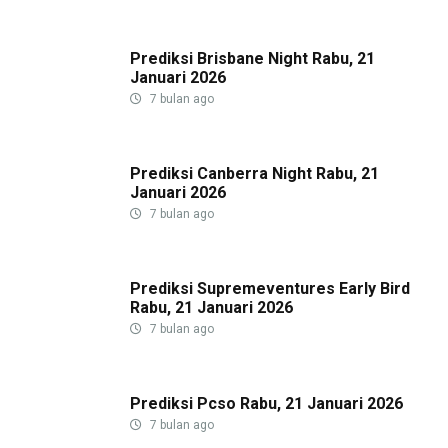
Prediksi Brisbane Night Rabu, 21
Januari 2026
7 bulan ago
Prediksi Canberra Night Rabu, 21
Januari 2026
7 bulan ago
Prediksi Supremeventures Early Bird
Rabu, 21 Januari 2026
7 bulan ago
Prediksi Pcso Rabu, 21 Januari 2026
7 bulan ago