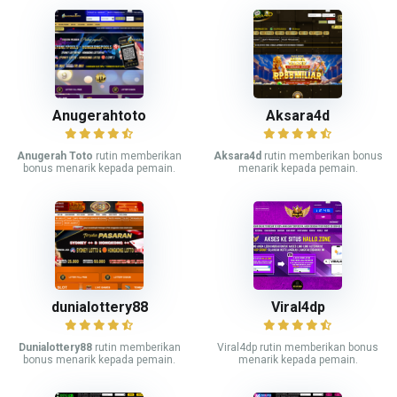
Anugerahtoto
Aksara4d
Anugerah Toto
rutin memberikan
Aksara4d
rutin memberikan bonus
bonus menarik kepada pemain.
menarik kepada pemain.
dunialottery88
Viral4dp
Dunialottery88
rutin memberikan
Viral4dp rutin memberikan bonus
bonus menarik kepada pemain.
menarik kepada pemain.