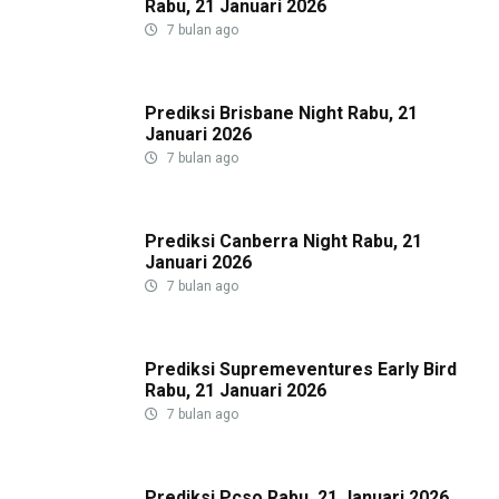
Rabu, 21 Januari 2026
7 bulan ago
Prediksi Brisbane Night Rabu, 21
Januari 2026
7 bulan ago
Prediksi Canberra Night Rabu, 21
Januari 2026
7 bulan ago
Prediksi Supremeventures Early Bird
Rabu, 21 Januari 2026
7 bulan ago
Prediksi Pcso Rabu, 21 Januari 2026