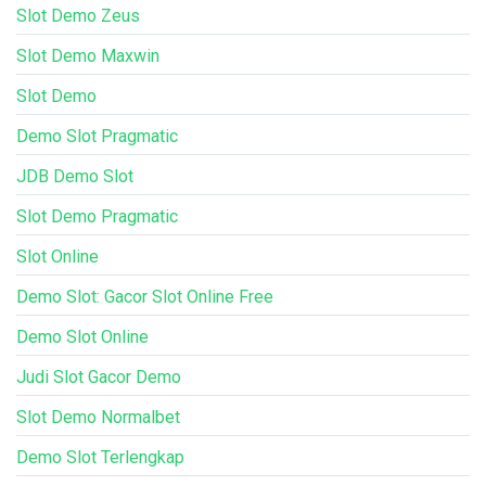
Slot Demo Zeus
Slot Demo Maxwin
Slot Demo
Demo Slot Pragmatic
JDB Demo Slot
Slot Demo Pragmatic
Slot Online
Demo Slot: Gacor Slot Online Free
Demo Slot Online
Judi Slot Gacor Demo
Slot Demo Normalbet
Demo Slot Terlengkap