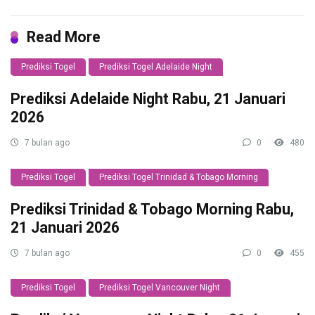
Read More
Prediksi Togel
Prediksi Togel Adelaide Night
Prediksi Adelaide Night Rabu, 21 Januari
2026
7 bulan ago
0
480
Prediksi Togel
Prediksi Togel Trinidad & Tobago Morning
Prediksi Trinidad & Tobago Morning Rabu,
21 Januari 2026
7 bulan ago
0
455
Prediksi Togel
Prediksi Togel Vancouver Night