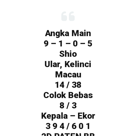
Angka Main
9 – 1 – 0 – 5
Shio
Ular, Kelinci
Macau
14 / 38
Colok Bebas
8 / 3
Kepala – Ekor
3 9 4 / 6 0 1