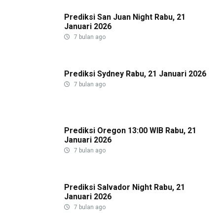
Prediksi San Juan Night Rabu, 21
Januari 2026
7 bulan ago
Prediksi Sydney Rabu, 21 Januari 2026
7 bulan ago
Prediksi Oregon 13:00 WIB Rabu, 21
Januari 2026
7 bulan ago
Prediksi Salvador Night Rabu, 21
Januari 2026
7 bulan ago