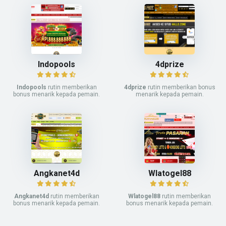
Indopools
4dprize
Indopools
rutin memberikan
4dprize
rutin memberikan bonus
bonus menarik kepada pemain.
menarik kepada pemain.
Angkanet4d
Wlatogel88
Angkanet4d
rutin memberikan
Wlatogel88
rutin memberikan
bonus menarik kepada pemain.
bonus menarik kepada pemain.