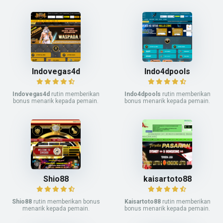
Indovegas4d
Indo4dpools
Indovegas4d
rutin memberikan
Indo4dpools
rutin memberikan
bonus menarik kepada pemain.
bonus menarik kepada pemain.
Shio88
kaisartoto88
Shio88
rutin memberikan bonus
Kaisartoto88
rutin memberikan
menarik kepada pemain.
bonus menarik kepada pemain.