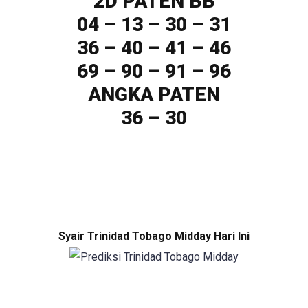
2D PATEN BB
04 – 13 – 30 – 31
36 – 40 – 41 – 46
69 – 90 – 91 – 96
ANGKA PATEN
36 – 30
Syair Trinidad Tobago Midday Hari Ini