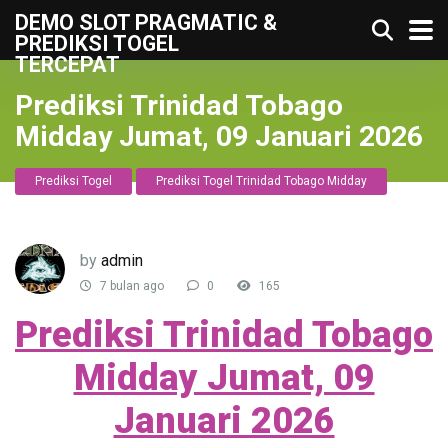
DEMO SLOT PRAGMATIC &
PREDIKSI TOGEL
TERCEPAT
Prediksi Trinidad Tobago
Midday Jumat, 09 Januari 2026
Prediksi Togel
Prediksi Togel Trinidad Tobago Midday
by
admin
7 bulan ago
0
165
Prediksi Trinidad Tobago
Midday Jumat, 09
Januari 2026