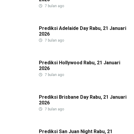
7 bulan ago
Prediksi Adelaide Day Rabu, 21 Januari
2026
7 bulan ago
Prediksi Hollywood Rabu, 21 Januari
2026
7 bulan ago
Prediksi Brisbane Day Rabu, 21 Januari
2026
7 bulan ago
Prediksi San Juan Night Rabu, 21