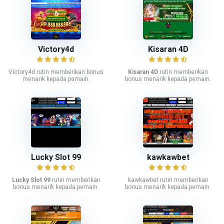
Victory4d
Kisaran 4D
Victory4d rutin memberikan bonus
Kisaran 4D
rutin memberikan
menarik kepada pemain.
bonus menarik kepada pemain.
Lucky Slot 99
kawkawbet
Lucky Slot 99
rutin memberikan
kawkawbet rutin memberikan
bonus menarik kepada pemain.
bonus menarik kepada pemain.