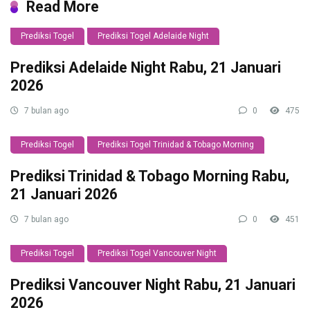
Read More
Prediksi Togel
Prediksi Togel Adelaide Night
Prediksi Adelaide Night Rabu, 21 Januari
2026
7 bulan ago
0
475
Prediksi Togel
Prediksi Togel Trinidad & Tobago Morning
Prediksi Trinidad & Tobago Morning Rabu,
21 Januari 2026
7 bulan ago
0
451
Prediksi Togel
Prediksi Togel Vancouver Night
Prediksi Vancouver Night Rabu, 21 Januari
2026