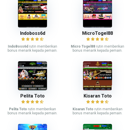
Indoboss6d
MicroTogel88
IndoBoss6d
rutin memberikan
Micro Togel88
rutin memberikan
bonus menarik kepada pemain.
bonus menarik kepada pemain.
Pelita Toto
Kisaran Toto
Pelita Toto
rutin memberikan
Kisaran Toto
rutin memberikan
bonus menarik kepada pemain.
bonus menarik kepada pemain.