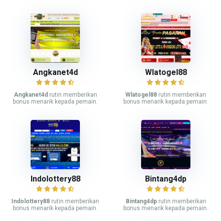
Angkanet4d
Wlatogel88
Angkanet4d
rutin memberikan
Wlatogel88
rutin memberikan
bonus menarik kepada pemain.
bonus menarik kepada pemain.
Indolottery88
Bintang4dp
Indolottery88
rutin memberikan
Bintang4dp
rutin memberikan
bonus menarik kepada pemain.
bonus menarik kepada pemain.