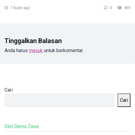
7 bulan ago
0
459
Tinggalkan Balasan
Anda harus
masuk
untuk berkomentar.
Cari
Cari
Slot Demo Zeus