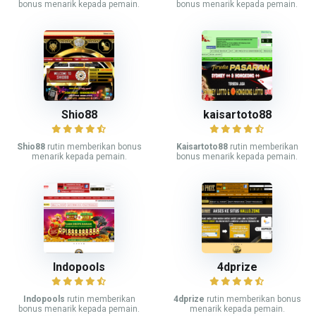
bonus menarik kepada pemain.
bonus menarik kepada pemain.
Shio88
kaisartoto88
Shio88
rutin memberikan bonus
Kaisartoto88
rutin memberikan
menarik kepada pemain.
bonus menarik kepada pemain.
Indopools
4dprize
Indopools
rutin memberikan
4dprize
rutin memberikan bonus
bonus menarik kepada pemain.
menarik kepada pemain.