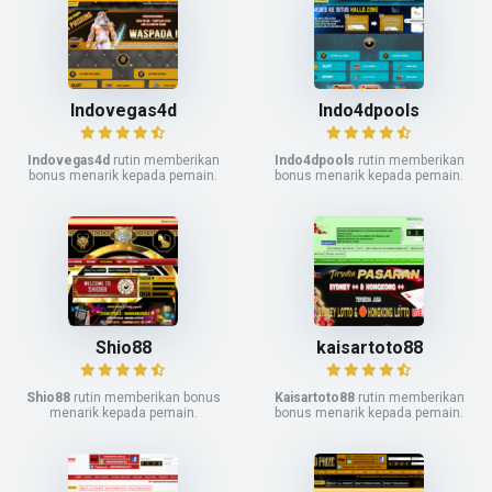
Indovegas4d
Indo4dpools
Indovegas4d
rutin memberikan
Indo4dpools
rutin memberikan
bonus menarik kepada pemain.
bonus menarik kepada pemain.
Shio88
kaisartoto88
Shio88
rutin memberikan bonus
Kaisartoto88
rutin memberikan
menarik kepada pemain.
bonus menarik kepada pemain.