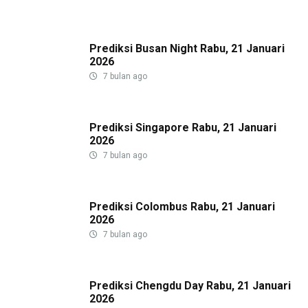
Prediksi Busan Night Rabu, 21 Januari
2026
7 bulan ago
Prediksi Singapore Rabu, 21 Januari
2026
7 bulan ago
Prediksi Colombus Rabu, 21 Januari
2026
7 bulan ago
Prediksi Chengdu Day Rabu, 21 Januari
2026