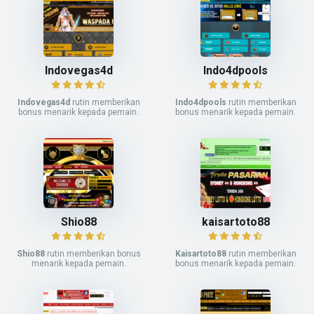
Indovegas4d
Indo4dpools
Indovegas4d
rutin memberikan
Indo4dpools
rutin memberikan
bonus menarik kepada pemain.
bonus menarik kepada pemain.
Shio88
kaisartoto88
Shio88
rutin memberikan bonus
Kaisartoto88
rutin memberikan
menarik kepada pemain.
bonus menarik kepada pemain.