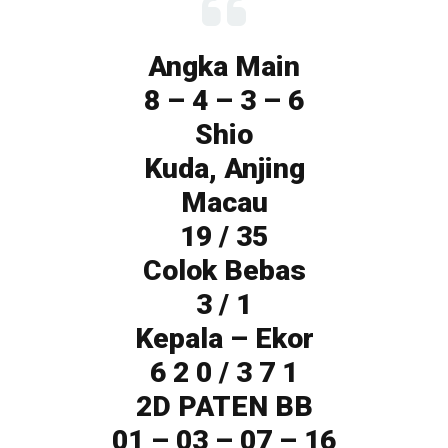
Angka Main
8 – 4 – 3 – 6
Shio
Kuda, Anjing
Macau
19 / 35
Colok Bebas
3 / 1
Kepala – Ekor
6 2 0 / 3 7 1
2D PATEN BB
01 – 03 – 07 – 16