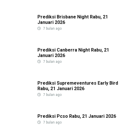
Prediksi Brisbane Night Rabu, 21
Januari 2026
7 bulan ago
Prediksi Canberra Night Rabu, 21
Januari 2026
7 bulan ago
Prediksi Supremeventures Early Bird
Rabu, 21 Januari 2026
7 bulan ago
Prediksi Pcso Rabu, 21 Januari 2026
7 bulan ago