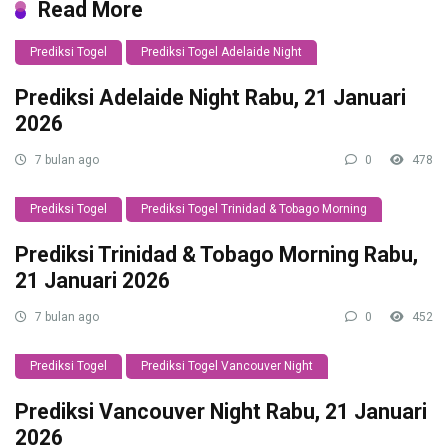
Read More
Prediksi Togel
Prediksi Togel Adelaide Night
Prediksi Adelaide Night Rabu, 21 Januari
2026
7 bulan ago
0
478
Prediksi Togel
Prediksi Togel Trinidad & Tobago Morning
Prediksi Trinidad & Tobago Morning Rabu,
21 Januari 2026
7 bulan ago
0
452
Prediksi Togel
Prediksi Togel Vancouver Night
Prediksi Vancouver Night Rabu, 21 Januari
2026