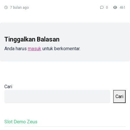
7 bulan ago
0
461
Tinggalkan Balasan
Anda harus
masuk
untuk berkomentar.
Cari
Cari
Slot Demo Zeus