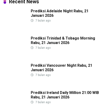
Recent News
Prediksi Adelaide Night Rabu, 21
Januari 2026
7 bulan ago
Prediksi Trinidad & Tobago Morning
Rabu, 21 Januari 2026
7 bulan ago
Prediksi Vancouver Night Rabu, 21
Januari 2026
7 bulan ago
Prediksi Ireland Daily Million 21:00 WIB
Rabu, 21 Januari 2026
7 bulan ago