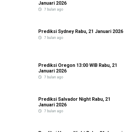
Januari 2026
7 bulan ago
Prediksi Sydney Rabu, 21 Januari 2026
7 bulan ago
Prediksi Oregon 13:00 WIB Rabu, 21
Januari 2026
7 bulan ago
Prediksi Salvador Night Rabu, 21
Januari 2026
7 bulan ago