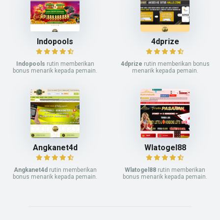
Indopools
4dprize
Indopools
rutin memberikan
4dprize
rutin memberikan bonus
bonus menarik kepada pemain.
menarik kepada pemain.
Angkanet4d
Wlatogel88
Angkanet4d
rutin memberikan
Wlatogel88
rutin memberikan
bonus menarik kepada pemain.
bonus menarik kepada pemain.