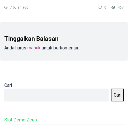
7 bulan ago
0
467
Tinggalkan Balasan
Anda harus
masuk
untuk berkomentar.
Cari
Cari
Slot Demo Zeus