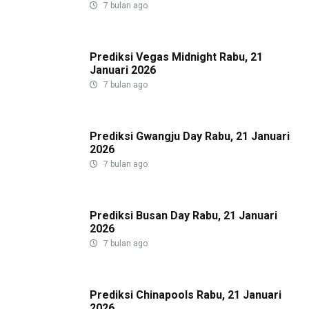
7 bulan ago
Prediksi Vegas Midnight Rabu, 21
Januari 2026
7 bulan ago
Prediksi Gwangju Day Rabu, 21 Januari
2026
7 bulan ago
Prediksi Busan Day Rabu, 21 Januari
2026
7 bulan ago
Prediksi Chinapools Rabu, 21 Januari
2026