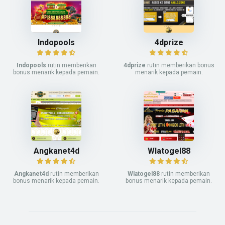
Indopools
4dprize
Indopools
rutin memberikan
4dprize
rutin memberikan bonus
bonus menarik kepada pemain.
menarik kepada pemain.
Angkanet4d
Wlatogel88
Angkanet4d
rutin memberikan
Wlatogel88
rutin memberikan
bonus menarik kepada pemain.
bonus menarik kepada pemain.