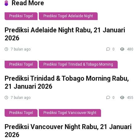
Read More
Prediksi Togel
Prediksi Togel Adelaide Night
Prediksi Adelaide Night Rabu, 21 Januari
2026
7 bulan ago
0
480
Prediksi Togel
Prediksi Togel Trinidad & Tobago Morning
Prediksi Trinidad & Tobago Morning Rabu,
21 Januari 2026
7 bulan ago
0
455
Prediksi Togel
Prediksi Togel Vancouver Night
Prediksi Vancouver Night Rabu, 21 Januari
2026