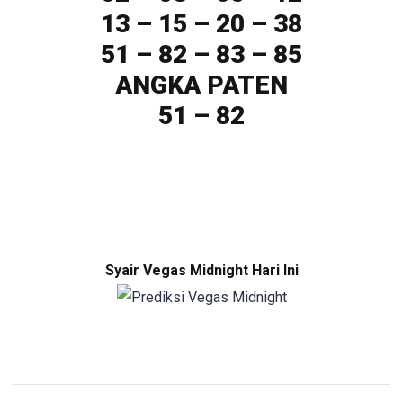
13 – 15 – 20 – 38
51 – 82 – 83 – 85
ANGKA PATEN
51 – 82
Syair Vegas Midnight Hari Ini