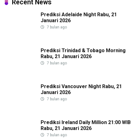
Recent News
Prediksi Adelaide Night Rabu, 21
Januari 2026
7 bulan ago
Prediksi Trinidad & Tobago Morning
Rabu, 21 Januari 2026
7 bulan ago
Prediksi Vancouver Night Rabu, 21
Januari 2026
7 bulan ago
Prediksi Ireland Daily Million 21:00 WIB
Rabu, 21 Januari 2026
7 bulan ago