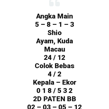
Angka Main
5 – 8 – 1 – 3
Shio
Ayam, Kuda
Macau
24 / 12
Colok Bebas
4 / 2
Kepala – Ekor
0 1 8 / 5 3 2
2D PATEN BB
02 – 03 – 05 – 12