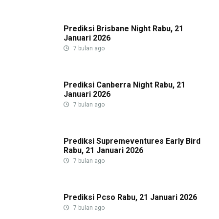
Prediksi Brisbane Night Rabu, 21
Januari 2026
7 bulan ago
Prediksi Canberra Night Rabu, 21
Januari 2026
7 bulan ago
Prediksi Supremeventures Early Bird
Rabu, 21 Januari 2026
7 bulan ago
Prediksi Pcso Rabu, 21 Januari 2026
7 bulan ago