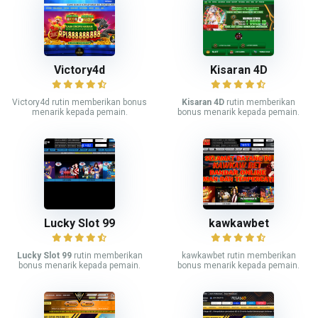
Victory4d
Kisaran 4D
Victory4d rutin memberikan bonus
Kisaran 4D
rutin memberikan
menarik kepada pemain.
bonus menarik kepada pemain.
Lucky Slot 99
kawkawbet
Lucky Slot 99
rutin memberikan
kawkawbet rutin memberikan
bonus menarik kepada pemain.
bonus menarik kepada pemain.