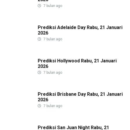
7 bulan ago
Prediksi Adelaide Day Rabu, 21 Januari
2026
7 bulan ago
Prediksi Hollywood Rabu, 21 Januari
2026
7 bulan ago
Prediksi Brisbane Day Rabu, 21 Januari
2026
7 bulan ago
Prediksi San Juan Night Rabu, 21