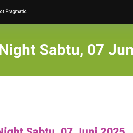
ot Pragmatic
Night Sabtu, 07 Ju
Night Sabtu, 07 Juni 2025