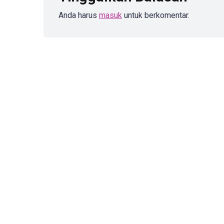
Anda harus
masuk
untuk berkomentar.