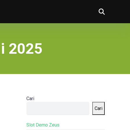
ni 2025
Cari
Cari
Slot Demo Zeus