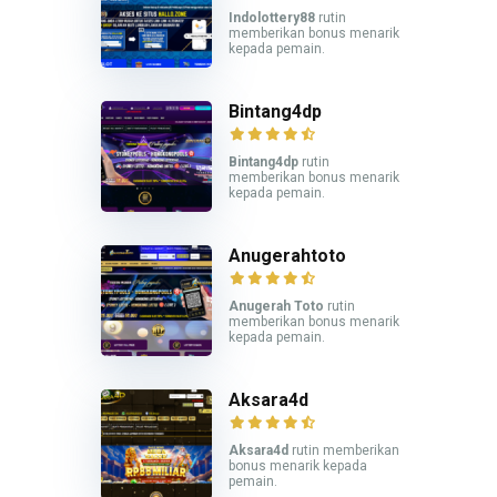
Indolottery88
rutin
memberikan bonus menarik
kepada pemain.
Bintang4dp
Bintang4dp
rutin
memberikan bonus menarik
kepada pemain.
Anugerahtoto
Anugerah Toto
rutin
memberikan bonus menarik
kepada pemain.
Aksara4d
Aksara4d
rutin memberikan
bonus menarik kepada
pemain.