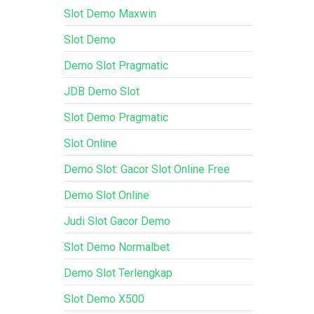
Slot Demo Maxwin
Slot Demo
Demo Slot Pragmatic
JDB Demo Slot
Slot Demo Pragmatic
Slot Online
Demo Slot: Gacor Slot Online Free
Demo Slot Online
Judi Slot Gacor Demo
Slot Demo Normalbet
Demo Slot Terlengkap
Slot Demo X500