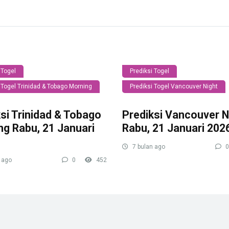
 Togel
Prediksi Togel
 Togel Trinidad & Tobago Morning
Prediksi Togel Vancouver Night
si Trinidad & Tobago
Prediksi Vancouver N
ng Rabu, 21 Januari
Rabu, 21 Januari 202
7 bulan ago
0
 ago
0
452