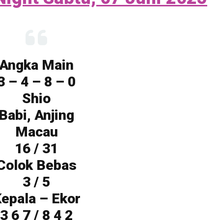
Angka Main
3 – 4 – 8 – 0
Shio
Babi, Anjing
Macau
16 / 31
Colok Bebas
3 / 5
epala – Ekor
3 6 7 / 8 4 2