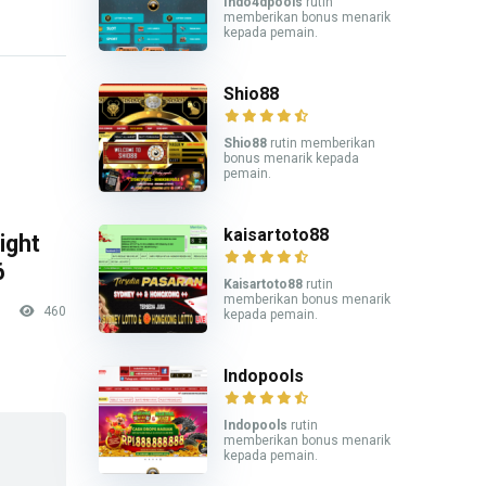
Indo4dpools
rutin
memberikan bonus menarik
kepada pemain.
Shio88
Shio88
rutin memberikan
bonus menarik kepada
pemain.
kaisartoto88
ight
6
Kaisartoto88
rutin
memberikan bonus menarik
460
kepada pemain.
Indopools
Indopools
rutin
memberikan bonus menarik
kepada pemain.