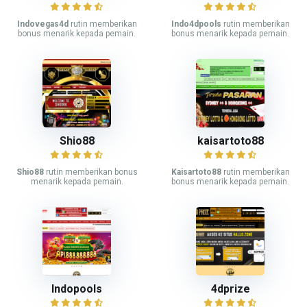
Indovegas4d
rutin memberikan
Indo4dpools
rutin memberikan
bonus menarik kepada pemain.
bonus menarik kepada pemain.
Shio88
kaisartoto88
Shio88
rutin memberikan bonus
Kaisartoto88
rutin memberikan
menarik kepada pemain.
bonus menarik kepada pemain.
Indopools
4dprize