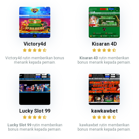
Victory4d
Kisaran 4D
Victory4d rutin memberikan bonus
Kisaran 4D
rutin memberikan
menarik kepada pemain.
bonus menarik kepada pemain.
Lucky Slot 99
kawkawbet
Lucky Slot 99
rutin memberikan
kawkawbet rutin memberikan
bonus menarik kepada pemain.
bonus menarik kepada pemain.