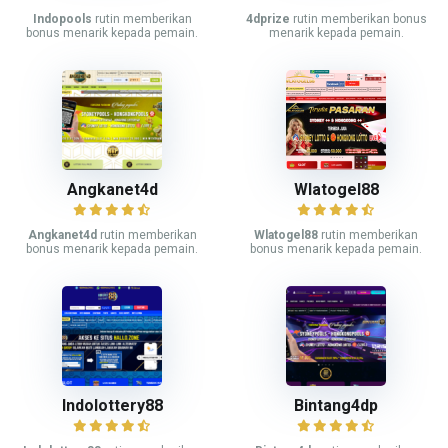
Indopools
rutin memberikan
4dprize
rutin memberikan bonus
bonus menarik kepada pemain.
menarik kepada pemain.
Angkanet4d
Wlatogel88
Angkanet4d
rutin memberikan
Wlatogel88
rutin memberikan
bonus menarik kepada pemain.
bonus menarik kepada pemain.
Indolottery88
Bintang4dp