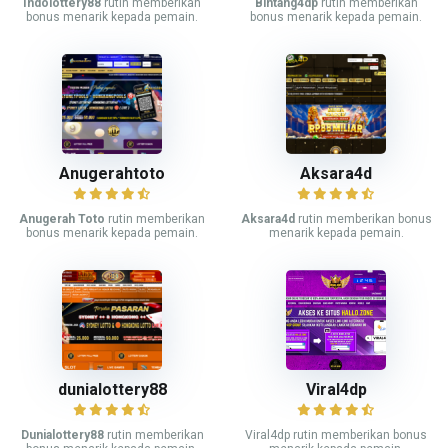
Indolottery88
rutin memberikan
Bintang4dp
rutin memberikan
bonus menarik kepada pemain.
bonus menarik kepada pemain.
Anugerahtoto
Aksara4d
Anugerah Toto
rutin memberikan
Aksara4d
rutin memberikan bonus
bonus menarik kepada pemain.
menarik kepada pemain.
dunialottery88
Viral4dp
Dunialottery88
rutin memberikan
Viral4dp rutin memberikan bonus