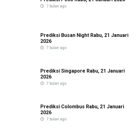
7 bulan ago
Prediksi Busan Night Rabu, 21 Januari
2026
7 bulan ago
Prediksi Singapore Rabu, 21 Januari
2026
7 bulan ago
Prediksi Colombus Rabu, 21 Januari
2026
7 bulan ago