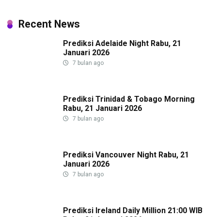
Recent News
Prediksi Adelaide Night Rabu, 21
Januari 2026
7 bulan ago
Prediksi Trinidad & Tobago Morning
Rabu, 21 Januari 2026
7 bulan ago
Prediksi Vancouver Night Rabu, 21
Januari 2026
7 bulan ago
Prediksi Ireland Daily Million 21:00 WIB