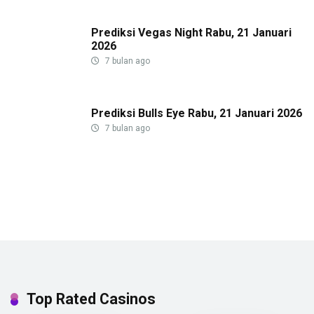
Prediksi Vegas Night Rabu, 21 Januari
2026
7 bulan ago
Prediksi Bulls Eye Rabu, 21 Januari 2026
7 bulan ago
Top Rated Casinos