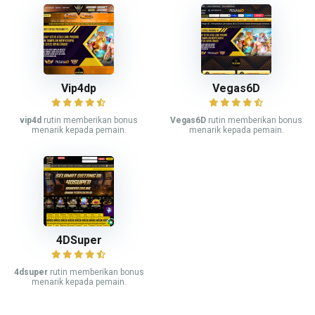
Vip4dp
Vegas6D
vip4d
rutin memberikan bonus
Vegas6D
rutin memberikan bonus
menarik kepada pemain.
menarik kepada pemain.
4DSuper
4dsuper
rutin memberikan bonus
menarik kepada pemain.