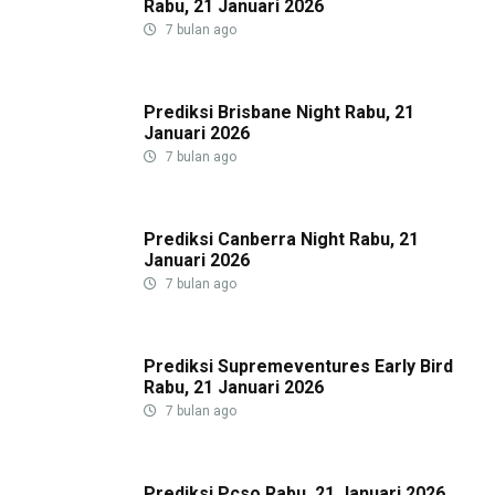
Rabu, 21 Januari 2026
7 bulan ago
Prediksi Brisbane Night Rabu, 21
Januari 2026
7 bulan ago
Prediksi Canberra Night Rabu, 21
Januari 2026
7 bulan ago
Prediksi Supremeventures Early Bird
Rabu, 21 Januari 2026
7 bulan ago
Prediksi Pcso Rabu, 21 Januari 2026