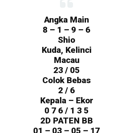
Angka Main
8 – 1 – 9 – 6
Shio
Kuda, Kelinci
Macau
23 / 05
Colok Bebas
2 / 6
Kepala – Ekor
0 7 6 / 1 3 5
2D PATEN BB
01 – 03 – 05 – 17