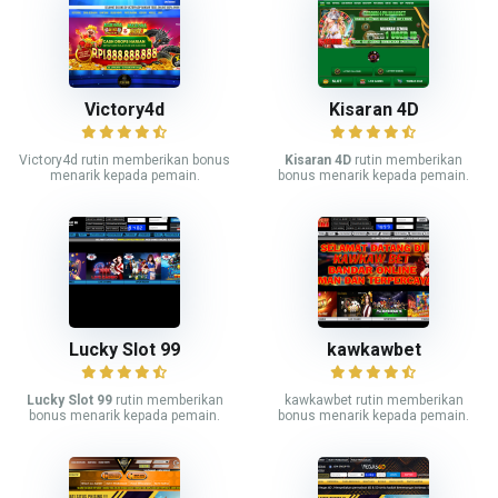
Victory4d
Kisaran 4D
Victory4d rutin memberikan bonus
Kisaran 4D
rutin memberikan
menarik kepada pemain.
bonus menarik kepada pemain.
Lucky Slot 99
kawkawbet
Lucky Slot 99
rutin memberikan
kawkawbet rutin memberikan
bonus menarik kepada pemain.
bonus menarik kepada pemain.