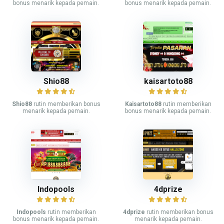
bonus menarik kepada pemain.
bonus menarik kepada pemain.
Shio88
kaisartoto88
Shio88
rutin memberikan bonus
Kaisartoto88
rutin memberikan
menarik kepada pemain.
bonus menarik kepada pemain.
Indopools
4dprize
Indopools
rutin memberikan
4dprize
rutin memberikan bonus
bonus menarik kepada pemain.
menarik kepada pemain.