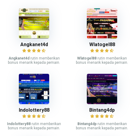
Angkanet4d
Wlatogel88
Angkanet4d
rutin memberikan
Wlatogel88
rutin memberikan
bonus menarik kepada pemain.
bonus menarik kepada pemain.
Indolottery88
Bintang4dp
Indolottery88
rutin memberikan
Bintang4dp
rutin memberikan
bonus menarik kepada pemain.
bonus menarik kepada pemain.