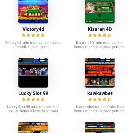
Victory4d
Kisaran 4D
Victory4d rutin memberikan bonus
Kisaran 4D
rutin memberikan
menarik kepada pemain.
bonus menarik kepada pemain.
Lucky Slot 99
kawkawbet
Lucky Slot 99
rutin memberikan
kawkawbet rutin memberikan
bonus menarik kepada pemain.
bonus menarik kepada pemain.