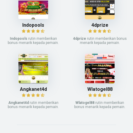
Indopools
4dprize
Indopools
rutin memberikan
4dprize
rutin memberikan bonus
bonus menarik kepada pemain.
menarik kepada pemain.
Angkanet4d
Wlatogel88
Angkanet4d
rutin memberikan
Wlatogel88
rutin memberikan
bonus menarik kepada pemain.
bonus menarik kepada pemain.