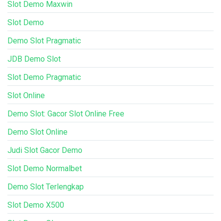
Slot Demo Maxwin
Slot Demo
Demo Slot Pragmatic
JDB Demo Slot
Slot Demo Pragmatic
Slot Online
Demo Slot: Gacor Slot Online Free
Demo Slot Online
Judi Slot Gacor Demo
Slot Demo Normalbet
Demo Slot Terlengkap
Slot Demo X500