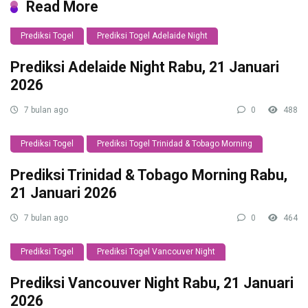
Read More
Prediksi Togel
Prediksi Togel Adelaide Night
Prediksi Adelaide Night Rabu, 21 Januari
2026
7 bulan ago
0
488
Prediksi Togel
Prediksi Togel Trinidad & Tobago Morning
Prediksi Trinidad & Tobago Morning Rabu,
21 Januari 2026
7 bulan ago
0
464
Prediksi Togel
Prediksi Togel Vancouver Night
Prediksi Vancouver Night Rabu, 21 Januari
2026