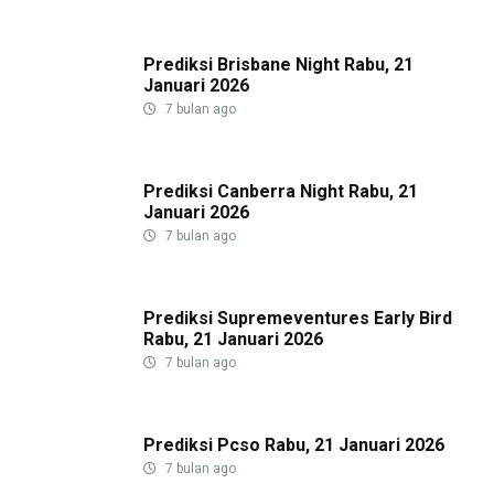
Prediksi Brisbane Night Rabu, 21
Januari 2026
7 bulan ago
Prediksi Canberra Night Rabu, 21
Januari 2026
7 bulan ago
Prediksi Supremeventures Early Bird
Rabu, 21 Januari 2026
7 bulan ago
Prediksi Pcso Rabu, 21 Januari 2026
7 bulan ago