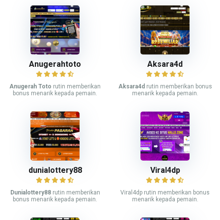
Anugerahtoto
Aksara4d
Anugerah Toto
rutin memberikan
Aksara4d
rutin memberikan bonus
bonus menarik kepada pemain.
menarik kepada pemain.
dunialottery88
Viral4dp
Dunialottery88
rutin memberikan
Viral4dp rutin memberikan bonus
bonus menarik kepada pemain.
menarik kepada pemain.