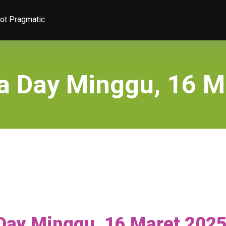
ot Pragmatic
ia Day Minggu, 16 
 Day Minggu, 16 Maret 202