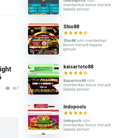
Indo4dpools
rutin
memberikan bonus menarik
kepada pemain.
Shio88
Shio88
rutin memberikan
bonus menarik kepada
pemain.
kaisartoto88
ight
6
Kaisartoto88
rutin
memberikan bonus menarik
467
kepada pemain.
Indopools
Indopools
rutin
memberikan bonus menarik
kepada pemain.