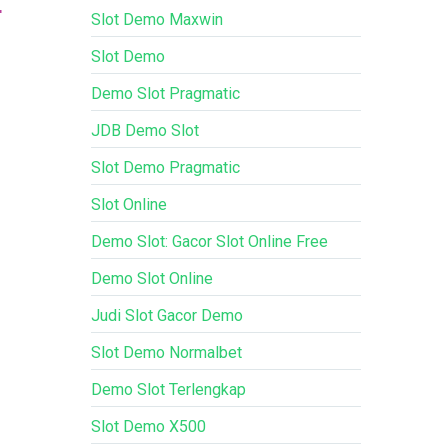
Slot Demo Maxwin
Slot Demo
Demo Slot Pragmatic
JDB Demo Slot
Slot Demo Pragmatic
Slot Online
Demo Slot: Gacor Slot Online Free
Demo Slot Online
Judi Slot Gacor Demo
Slot Demo Normalbet
Demo Slot Terlengkap
Slot Demo X500