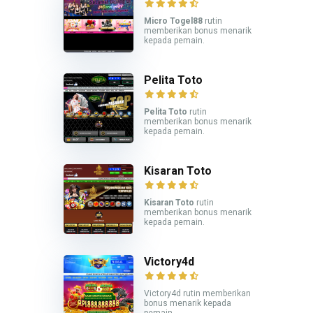
Micro Togel88
rutin
memberikan bonus menarik
kepada pemain.
Pelita Toto
Pelita Toto
rutin
memberikan bonus menarik
kepada pemain.
Kisaran Toto
Kisaran Toto
rutin
memberikan bonus menarik
kepada pemain.
Victory4d
Victory4d rutin memberikan
bonus menarik kepada
pemain.