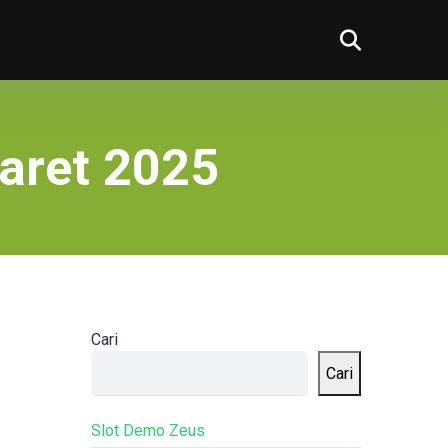
Maret 2025
Cari
Cari
Slot Demo Zeus
5