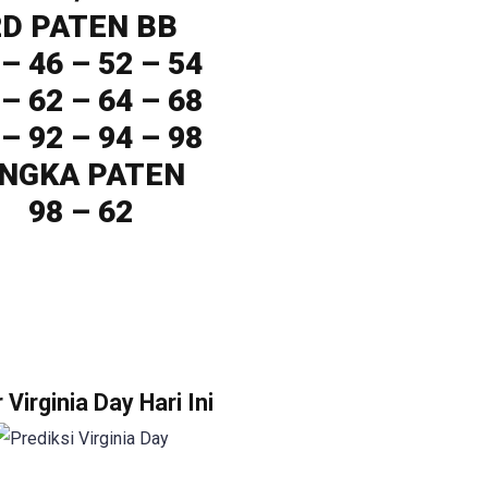
2D PATEN BB
 – 46 – 52 – 54
 – 62 – 64 – 68
 – 92 – 94 – 98
NGKA PATEN
98 – 62
 Virginia Day Hari Ini