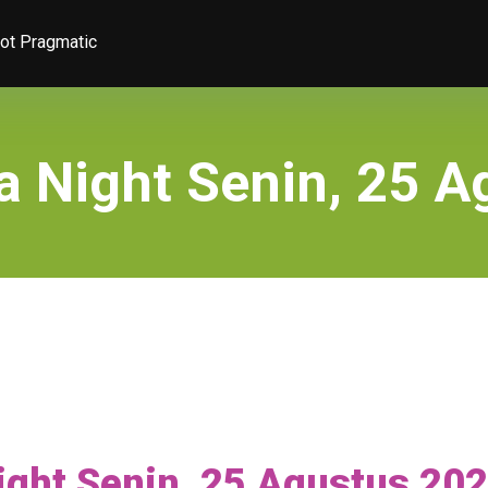
ot Pragmatic
ia Night Senin, 25 
Night Senin, 25 Agustus 20