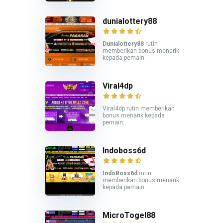
dunialottery88
Dunialottery88
rutin
memberikan bonus menarik
kepada pemain.
Viral4dp
Viral4dp rutin memberikan
bonus menarik kepada
pemain.
Indoboss6d
IndoBoss6d
rutin
memberikan bonus menarik
kepada pemain.
MicroTogel88