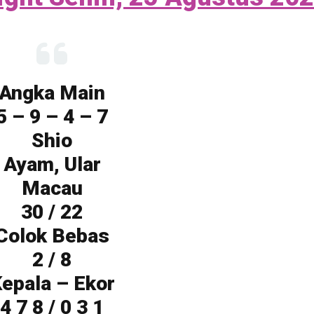
Angka Main
5 – 9 – 4 – 7
Shio
Ayam, Ular
Macau
30 / 22
Colok Bebas
2 / 8
epala – Ekor
4 7 8 / 0 3 1