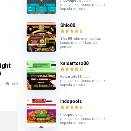
Indo4dpools
rutin
memberikan bonus menarik
kepada pemain.
Shio88
Shio88
rutin memberikan
bonus menarik kepada
pemain.
kaisartoto88
ight
6
Kaisartoto88
rutin
memberikan bonus menarik
460
kepada pemain.
Indopools
Indopools
rutin
memberikan bonus menarik
kepada pemain.