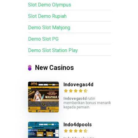
Slot Demo Olympus
Slot Demo Rupiah
Demo Slot Mahjong
Demo Slot PG
Demo Slot Station Play
New Casinos
Indovegas4d
Indovegas4d
rutin
memberikan bonus menarik
kepada pemain.
Indo4dpools