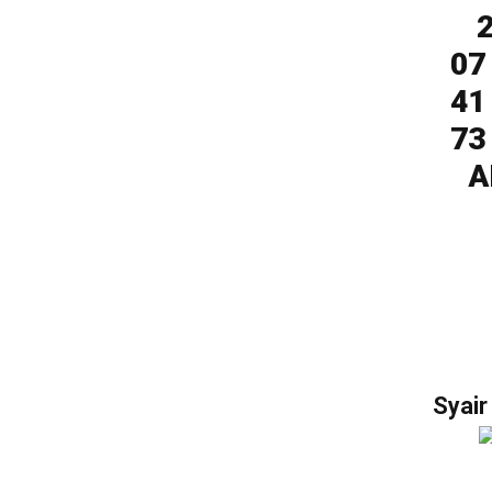
07
41
73
A
Syair 