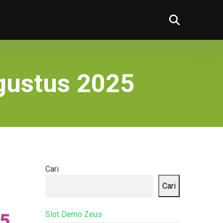
Agustus 2025
Cari
Cari
Slot Demo Zeus
25