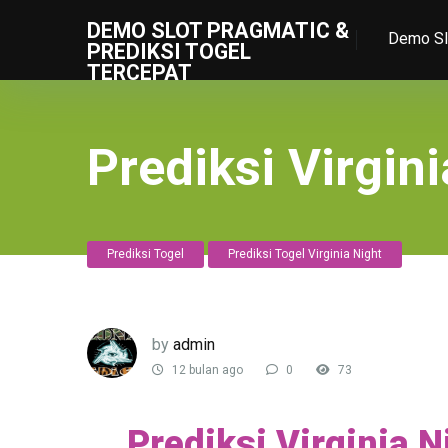
DEMO SLOT PRAGMATIC &
Demo Sl
PREDIKSI TOGEL
TERCEPAT
Prediksi Virgin
Prediksi Togel
Prediksi Togel Virginia Night
by
admin
12 bulan ago
0
73
Prediksi Virginia 