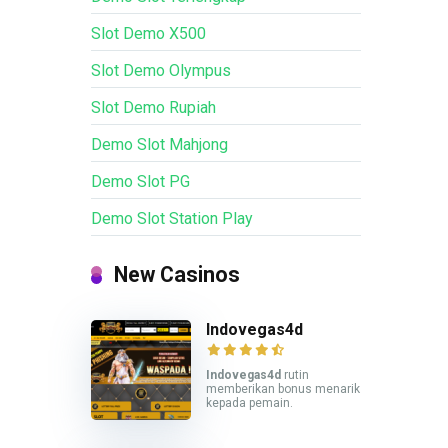
Slot Demo X500
Slot Demo Olympus
Slot Demo Rupiah
Demo Slot Mahjong
Demo Slot PG
Demo Slot Station Play
New Casinos
Indovegas4d
Indovegas4d
rutin
memberikan bonus menarik
kepada pemain.