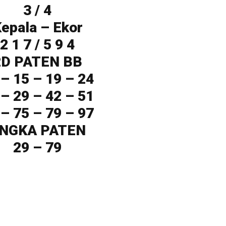
3 / 4
epala – Ekor
2 1 7 / 5 9 4
2D PATEN BB
 – 15 – 19 – 24
 – 29 – 42 – 51
 – 75 – 79 – 97
NGKA PATEN
29 – 79