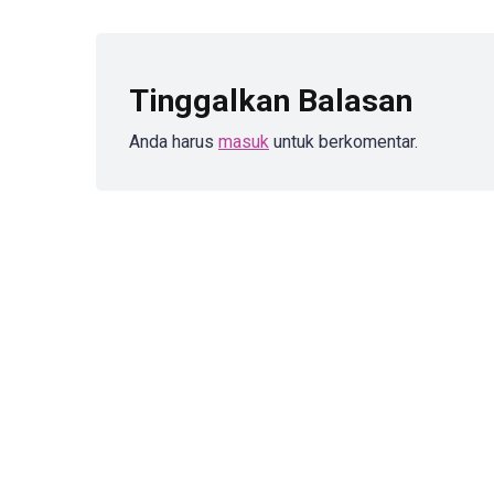
Tinggalkan Balasan
Anda harus
masuk
untuk berkomentar.