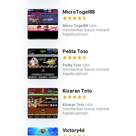
MicroTogel88
Micro Togel88
rutin
memberikan bonus menarik
kepada pemain.
Pelita Toto
Pelita Toto
rutin
memberikan bonus menarik
kepada pemain.
Kisaran Toto
Kisaran Toto
rutin
memberikan bonus menarik
kepada pemain.
Victory4d