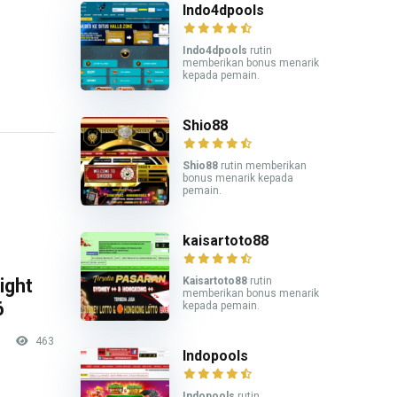
Indo4dpools
Indo4dpools
rutin
memberikan bonus menarik
kepada pemain.
Shio88
Shio88
rutin memberikan
bonus menarik kepada
pemain.
kaisartoto88
Kaisartoto88
rutin
ight
memberikan bonus menarik
6
kepada pemain.
463
Indopools
Indopools
rutin