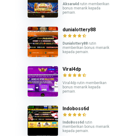
Aksara4d
rutin memberikan
bonus menarik kepada
pemain.
dunialottery88
Dunialottery88
rutin
memberikan bonus menarik
kepada pemain.
Viral4dp
Viral4dp rutin memberikan
bonus menarik kepada
pemain.
Indoboss6d
IndoBoss6d
rutin
memberikan bonus menarik
kepada pemain.