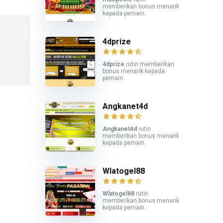
memberikan bonus menarik
kepada pemain.
4dprize
4dprize
rutin memberikan
bonus menarik kepada
pemain.
Angkanet4d
Angkanet4d
rutin
memberikan bonus menarik
kepada pemain.
Wlatogel88
Wlatogel88
rutin
memberikan bonus menarik
kepada pemain.