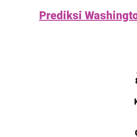
Prediksi Washingt