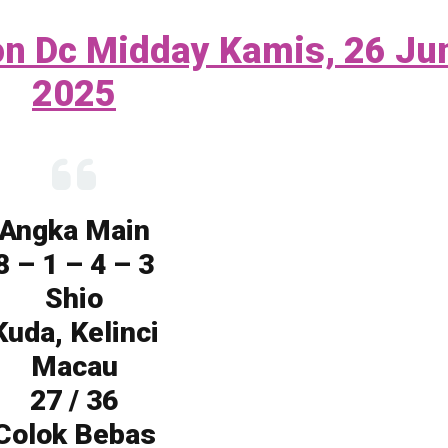
on Dc Midday Kamis, 26 Ju
2025
Angka Main
8 – 1 – 4 – 3
Shio
Kuda, Kelinci
Macau
27 / 36
Colok Bebas