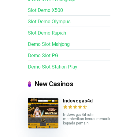
Slot Demo X500
Slot Demo Olympus
Slot Demo Rupiah
Demo Slot Mahjong
Demo Slot PG
Demo Slot Station Play
New Casinos
Indovegas4d
Indovegas4d
rutin
memberikan bonus menarik
kepada pemain.