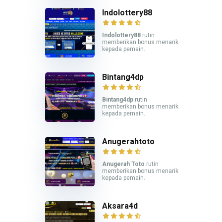
Indolottery88
Indolottery88
rutin
memberikan bonus menarik
kepada pemain.
Bintang4dp
Bintang4dp
rutin
memberikan bonus menarik
kepada pemain.
Anugerahtoto
Anugerah Toto
rutin
memberikan bonus menarik
kepada pemain.
Aksara4d