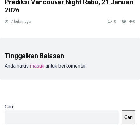
Prediksi Vancouver Night Rabu, 21 Januari
2026
7 bulan ago
0
460
Tinggalkan Balasan
Anda harus
masuk
untuk berkomentar.
Cari
Cari