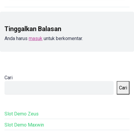
Tinggalkan Balasan
Anda harus
masuk
untuk berkomentar.
Cari
Cari
Slot Demo Zeus
Slot Demo Maxwin