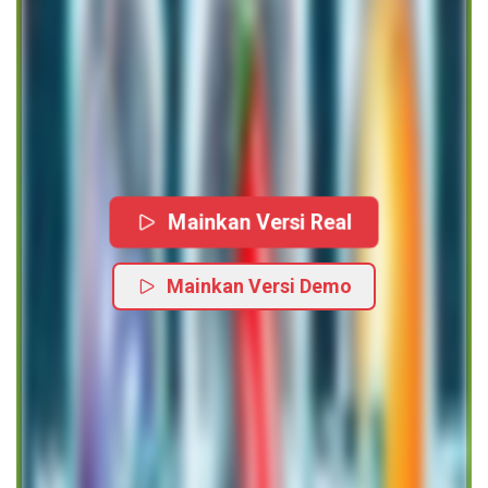
Mainkan Versi Real
Mainkan Versi Demo