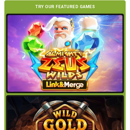
TRY OUR FEATURED GAMES