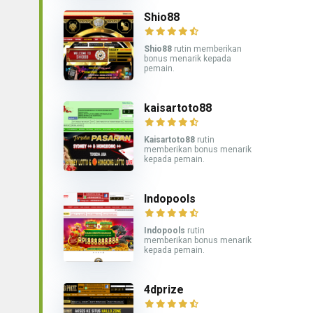
Shio88
Shio88
rutin memberikan
bonus menarik kepada
pemain.
kaisartoto88
Kaisartoto88
rutin
memberikan bonus menarik
kepada pemain.
Indopools
Indopools
rutin
memberikan bonus menarik
kepada pemain.
4dprize