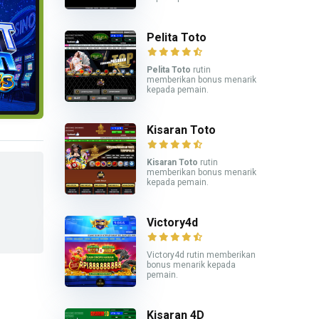
Pelita Toto
Pelita Toto
rutin
memberikan bonus menarik
kepada pemain.
Kisaran Toto
Kisaran Toto
rutin
memberikan bonus menarik
kepada pemain.
Victory4d
Victory4d rutin memberikan
bonus menarik kepada
pemain.
Kisaran 4D