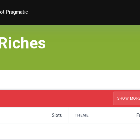
ot Pragmatic
 Riches
SHOW MOR
Slots
F
THEME