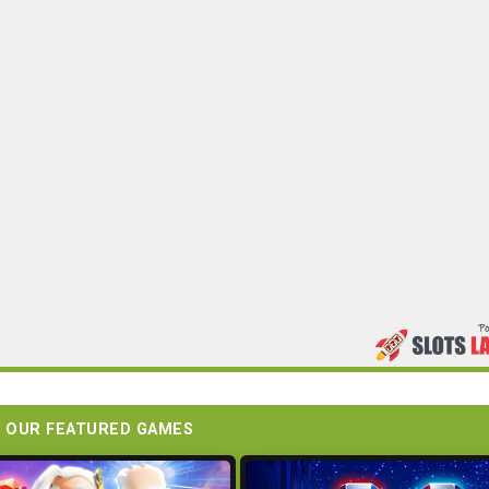
 OUR FEATURED GAMES