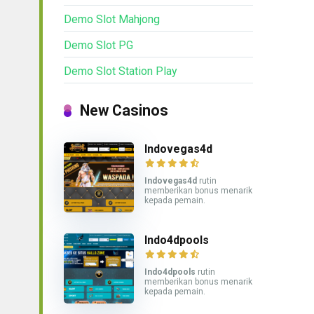
Demo Slot Mahjong
Demo Slot PG
Demo Slot Station Play
New Casinos
Indovegas4d
Indovegas4d
rutin
memberikan bonus menarik
kepada pemain.
Indo4dpools
Indo4dpools
rutin
memberikan bonus menarik
kepada pemain.