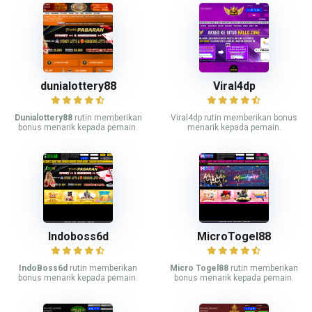
dunialottery88
Viral4dp
Dunialottery88
rutin memberikan
Viral4dp rutin memberikan bonus
bonus menarik kepada pemain.
menarik kepada pemain.
Indoboss6d
MicroTogel88
IndoBoss6d
rutin memberikan
Micro Togel88
rutin memberikan
bonus menarik kepada pemain.
bonus menarik kepada pemain.