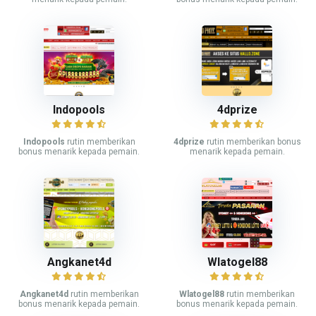
Indopools
4dprize
Indopools
rutin memberikan
4dprize
rutin memberikan bonus
bonus menarik kepada pemain.
menarik kepada pemain.
Angkanet4d
Wlatogel88
Angkanet4d
rutin memberikan
Wlatogel88
rutin memberikan
bonus menarik kepada pemain.
bonus menarik kepada pemain.