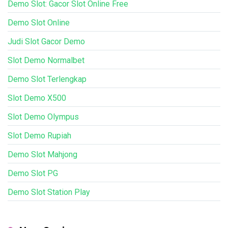
Demo Slot: Gacor Slot Online Free
Demo Slot Online
Judi Slot Gacor Demo
Slot Demo Normalbet
Demo Slot Terlengkap
Slot Demo X500
Slot Demo Olympus
Slot Demo Rupiah
Demo Slot Mahjong
Demo Slot PG
Demo Slot Station Play