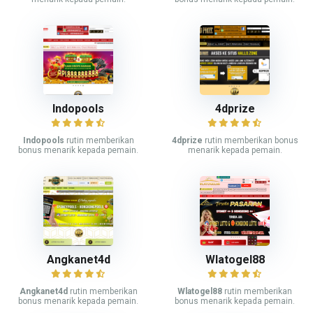
Indopools
4dprize
Indopools
rutin memberikan
4dprize
rutin memberikan bonus
bonus menarik kepada pemain.
menarik kepada pemain.
Angkanet4d
Wlatogel88
Angkanet4d
rutin memberikan
Wlatogel88
rutin memberikan
bonus menarik kepada pemain.
bonus menarik kepada pemain.