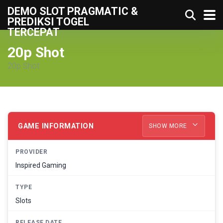
DEMO SLOT PRAGMATIC &
PREDIKSI TOGEL
TERCEPAT
20p Shot
20p Shot
GAME INFORMATION
SHOW MORE
PROVIDER
Inspired Gaming
TYPE
Slots
RELEASE DATE