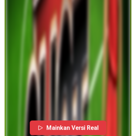
Mainkan Versi Real