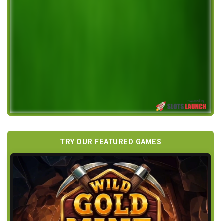
TRY OUR FEATURED GAMES