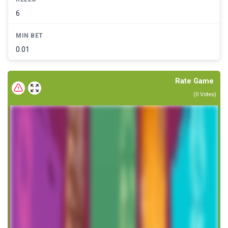
6
MIN BET
0.01
Rate Game
(
0
Votes)