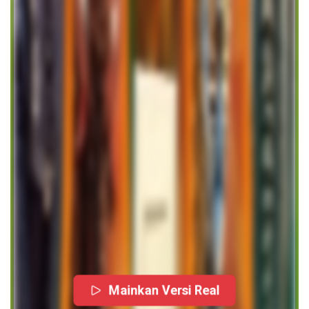
Mainkan Versi Real