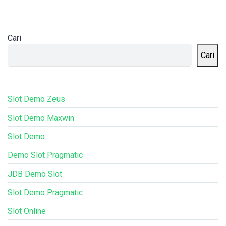
Cari
Cari
Slot Demo Zeus
Slot Demo Maxwin
Slot Demo
Demo Slot Pragmatic
JDB Demo Slot
Slot Demo Pragmatic
Slot Online