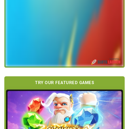
TRY OUR FEATURED GAMES