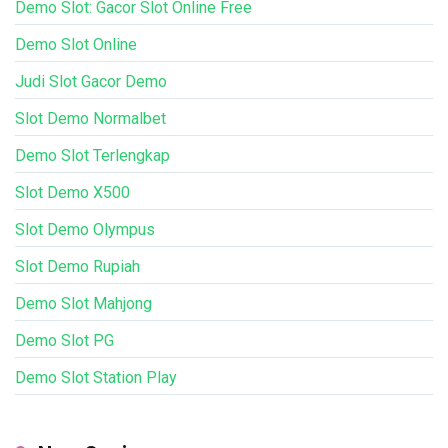
Demo Slot: Gacor Slot Online Free
Demo Slot Online
Judi Slot Gacor Demo
Slot Demo Normalbet
Demo Slot Terlengkap
Slot Demo X500
Slot Demo Olympus
Slot Demo Rupiah
Demo Slot Mahjong
Demo Slot PG
Demo Slot Station Play