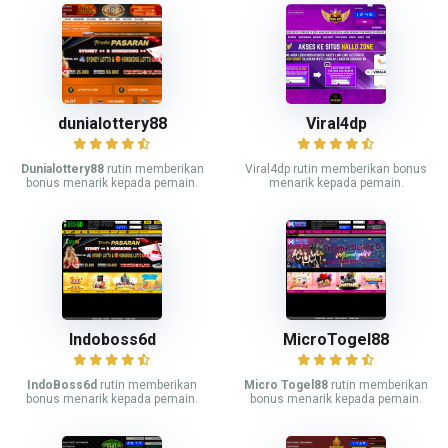
dunialottery88
Viral4dp
Dunialottery88
rutin memberikan
Viral4dp rutin memberikan bonus
bonus menarik kepada pemain.
menarik kepada pemain.
Indoboss6d
MicroTogel88
IndoBoss6d
rutin memberikan
Micro Togel88
rutin memberikan
bonus menarik kepada pemain.
bonus menarik kepada pemain.