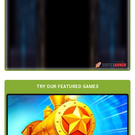
TRY OUR FEATURED GAMES