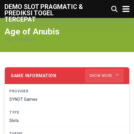
DEMO SLOT PRAGMATIC &
PREDIKSI TOGEL
TERCEPAT
Age of Anubis
Age of Anubis
GAME INFORMATION
SHOW MORE
PROVIDER
SYNOT Games
TYPE
Slots
THEME