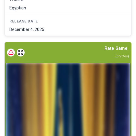
Egyptian
RELEASE DATE
December 4, 2025
Rate Game
(
0
Votes)