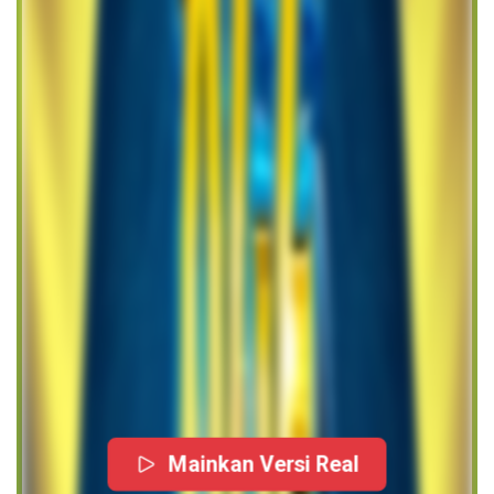
Mainkan Versi Real