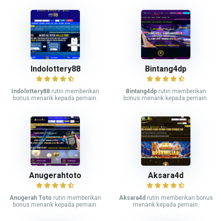
Indolottery88
Bintang4dp
Indolottery88
rutin memberikan
Bintang4dp
rutin memberikan
bonus menarik kepada pemain.
bonus menarik kepada pemain.
Anugerahtoto
Aksara4d
Anugerah Toto
rutin memberikan
Aksara4d
rutin memberikan bonus
bonus menarik kepada pemain.
menarik kepada pemain.