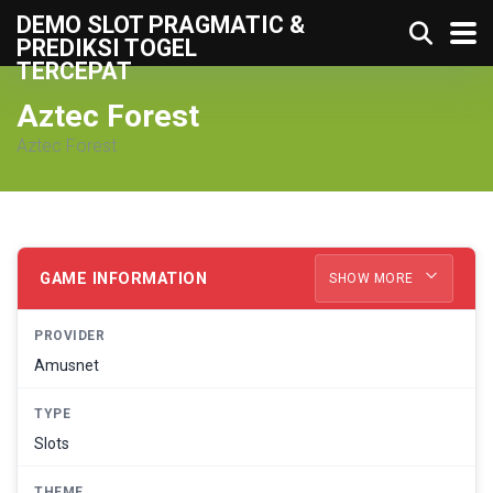
DEMO SLOT PRAGMATIC &
PREDIKSI TOGEL
TERCEPAT
Aztec Forest
Aztec Forest
GAME INFORMATION
SHOW MORE
PROVIDER
Amusnet
TYPE
Slots
THEME