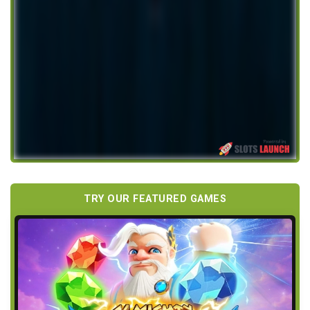
TRY OUR FEATURED GAMES