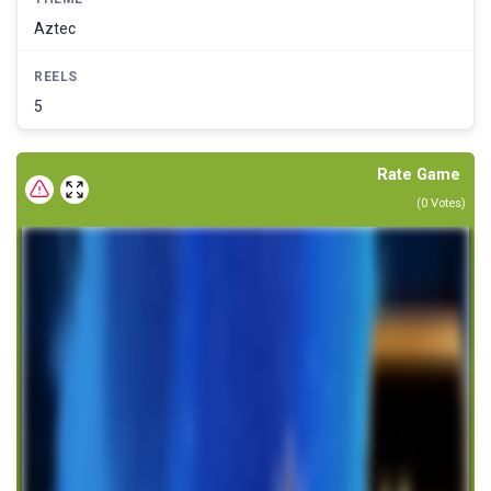
Aztec
REELS
5
Rate Game
(
0
Votes)