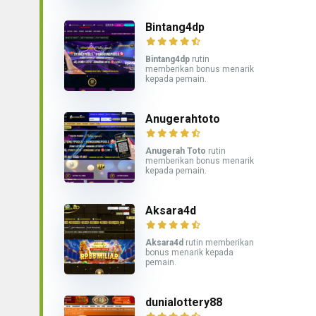
Bintang4dp
Bintang4dp
rutin
memberikan bonus menarik
kepada pemain.
Anugerahtoto
Anugerah Toto
rutin
memberikan bonus menarik
kepada pemain.
Aksara4d
Aksara4d
rutin memberikan
bonus menarik kepada
pemain.
dunialottery88