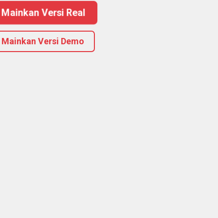
Mainkan Versi Real
Mainkan Versi Demo