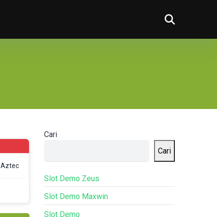
Cari
Cari
Aztec
Slot Demo Zeus
Slot Demo Maxwin
Slot Demo