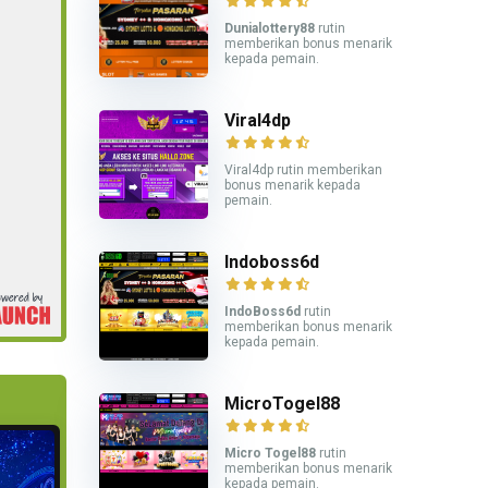
Dunialottery88
rutin
memberikan bonus menarik
kepada pemain.
Viral4dp
Viral4dp rutin memberikan
bonus menarik kepada
pemain.
Indoboss6d
IndoBoss6d
rutin
memberikan bonus menarik
kepada pemain.
MicroTogel88
Micro Togel88
rutin
memberikan bonus menarik
kepada pemain.