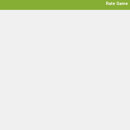
Rate Game