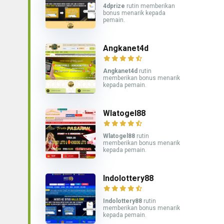
4dprize
rutin memberikan
bonus menarik kepada
pemain.
Angkanet4d
Angkanet4d
rutin
memberikan bonus menarik
kepada pemain.
Wlatogel88
Wlatogel88
rutin
memberikan bonus menarik
kepada pemain.
Indolottery88
Indolottery88
rutin
memberikan bonus menarik
kepada pemain.