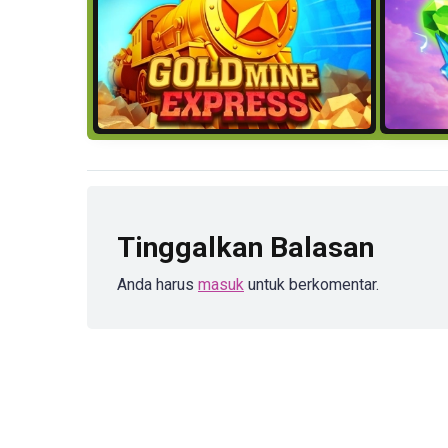
Tinggalkan Balasan
Anda harus
masuk
untuk berkomentar.