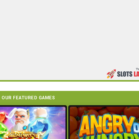
 OUR FEATURED GAMES