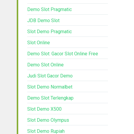
Demo Slot Pragmatic
JDB Demo Slot
Slot Demo Pragmatic
Slot Online
Demo Slot: Gacor Slot Online Free
Demo Slot Online
Judi Slot Gacor Demo
Slot Demo Normalbet
Demo Slot Terlengkap
Slot Demo X500
Slot Demo Olympus
Slot Demo Rupiah