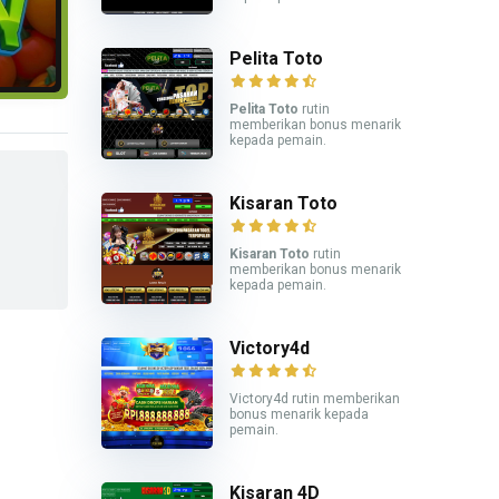
Pelita Toto
Pelita Toto
rutin
memberikan bonus menarik
kepada pemain.
Kisaran Toto
Kisaran Toto
rutin
memberikan bonus menarik
kepada pemain.
Victory4d
Victory4d rutin memberikan
bonus menarik kepada
pemain.
Kisaran 4D