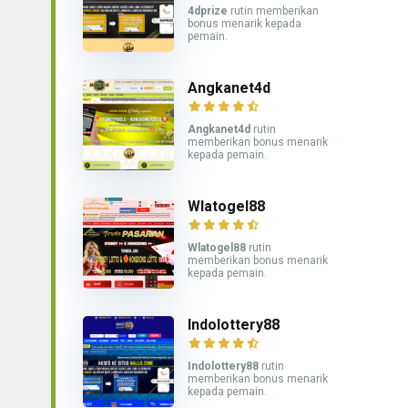
4dprize
rutin memberikan
bonus menarik kepada
pemain.
Angkanet4d
Angkanet4d
rutin
memberikan bonus menarik
kepada pemain.
Wlatogel88
Wlatogel88
rutin
memberikan bonus menarik
kepada pemain.
Indolottery88
Indolottery88
rutin
memberikan bonus menarik
kepada pemain.