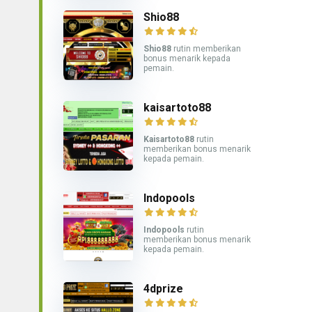
Shio88
Shio88
rutin memberikan
bonus menarik kepada
pemain.
kaisartoto88
Kaisartoto88
rutin
memberikan bonus menarik
kepada pemain.
Indopools
Indopools
rutin
memberikan bonus menarik
kepada pemain.
4dprize