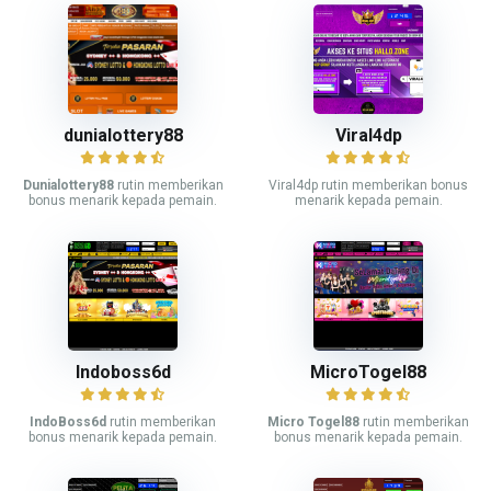
dunialottery88
Viral4dp
Dunialottery88
rutin memberikan
Viral4dp rutin memberikan bonus
bonus menarik kepada pemain.
menarik kepada pemain.
Indoboss6d
MicroTogel88
IndoBoss6d
rutin memberikan
Micro Togel88
rutin memberikan
bonus menarik kepada pemain.
bonus menarik kepada pemain.