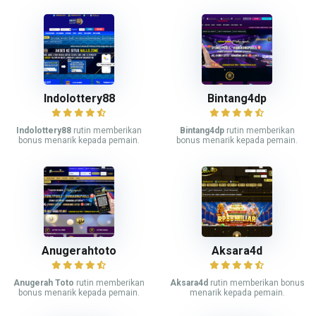
Indolottery88
Bintang4dp
Indolottery88
rutin memberikan
Bintang4dp
rutin memberikan
bonus menarik kepada pemain.
bonus menarik kepada pemain.
Anugerahtoto
Aksara4d
Anugerah Toto
rutin memberikan
Aksara4d
rutin memberikan bonus
bonus menarik kepada pemain.
menarik kepada pemain.