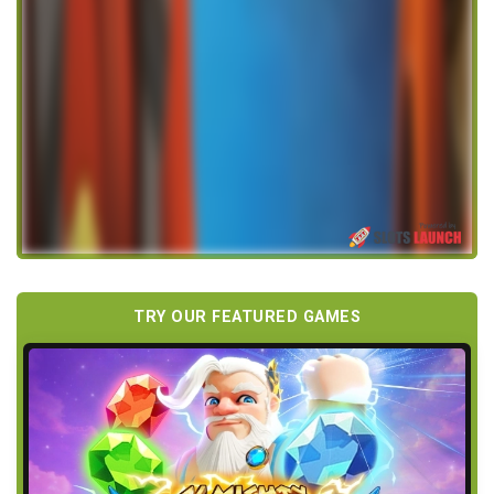
TRY OUR FEATURED GAMES