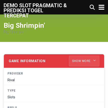
DEMO SLOT PRAGMATIC &
PREDIKSI TOGEL
TERCEPAT
Big Shrimpin’
Big Shrimpin’
GAME INFORMATION
SHOW MORE
PROVIDER
Rival
TYPE
Slots
REELS