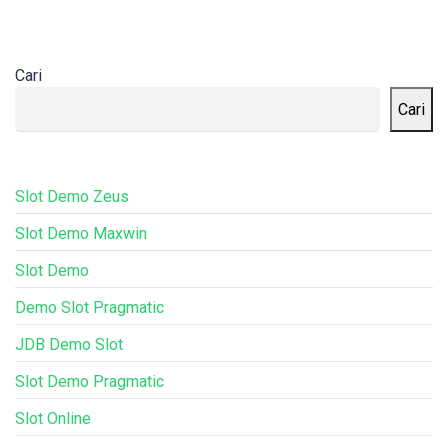
Cari
Cari
Slot Demo Zeus
Slot Demo Maxwin
Slot Demo
Demo Slot Pragmatic
JDB Demo Slot
Slot Demo Pragmatic
Slot Online