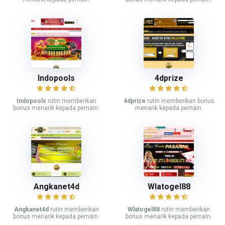
Indopools
4dprize
Indopools
rutin memberikan
4dprize
rutin memberikan bonus
bonus menarik kepada pemain.
menarik kepada pemain.
Angkanet4d
Wlatogel88
Angkanet4d
rutin memberikan
Wlatogel88
rutin memberikan
bonus menarik kepada pemain.
bonus menarik kepada pemain.