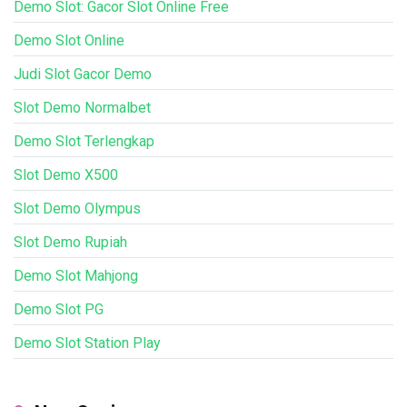
Demo Slot: Gacor Slot Online Free
Demo Slot Online
Judi Slot Gacor Demo
Slot Demo Normalbet
Demo Slot Terlengkap
Slot Demo X500
Slot Demo Olympus
Slot Demo Rupiah
Demo Slot Mahjong
Demo Slot PG
Demo Slot Station Play