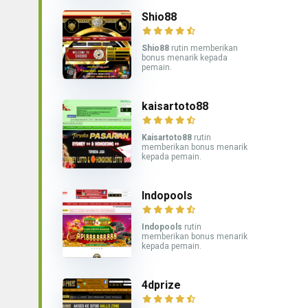
Shio88
Shio88
rutin memberikan
bonus menarik kepada
pemain.
kaisartoto88
Kaisartoto88
rutin
memberikan bonus menarik
kepada pemain.
Indopools
Indopools
rutin
memberikan bonus menarik
kepada pemain.
4dprize