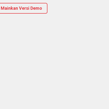
Mainkan Versi Demo