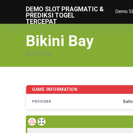
DEMO SLOT PRAGMATIC &
Demo Sl
PREDIKSI TOGEL
TERCEPAT
Bikini Bay
Bikini Bay
GAME INFORMATION
Balti
PROVIDER