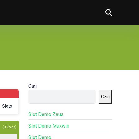
Cari
Cari
Slots
Slot Demo Zeus
Slot Demo Maxwin
(
0
Votes)
Slot Demo