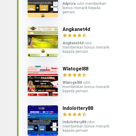
4dprize
rutin memberikan
bonus menarik kepada
pemain.
Angkanet4d
Angkanet4d
rutin
memberikan bonus menarik
kepada pemain.
Wlatogel88
Wlatogel88
rutin
memberikan bonus menarik
kepada pemain.
Indolottery88
Indolottery88
rutin
memberikan bonus menarik
kepada pemain.