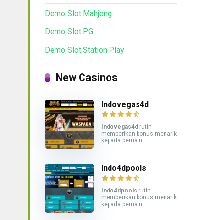
Demo Slot Mahjong
Demo Slot PG
Demo Slot Station Play
New Casinos
Indovegas4d
Indovegas4d
rutin
memberikan bonus menarik
kepada pemain.
Indo4dpools
Indo4dpools
rutin
memberikan bonus menarik
kepada pemain.