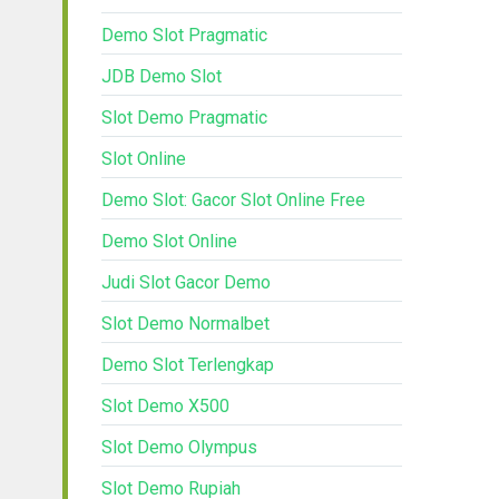
Demo Slot Pragmatic
JDB Demo Slot
Slot Demo Pragmatic
Slot Online
Demo Slot: Gacor Slot Online Free
Demo Slot Online
Judi Slot Gacor Demo
Slot Demo Normalbet
Demo Slot Terlengkap
Slot Demo X500
Slot Demo Olympus
Slot Demo Rupiah