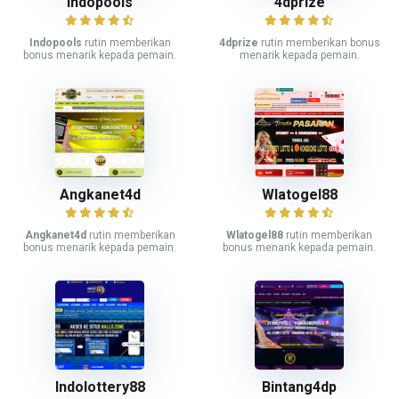
Indopools
4dprize
Indopools
rutin memberikan
4dprize
rutin memberikan bonus
bonus menarik kepada pemain.
menarik kepada pemain.
Angkanet4d
Wlatogel88
Angkanet4d
rutin memberikan
Wlatogel88
rutin memberikan
bonus menarik kepada pemain.
bonus menarik kepada pemain.
Indolottery88
Bintang4dp