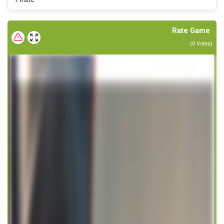
Rate Game
(
0
Votes)