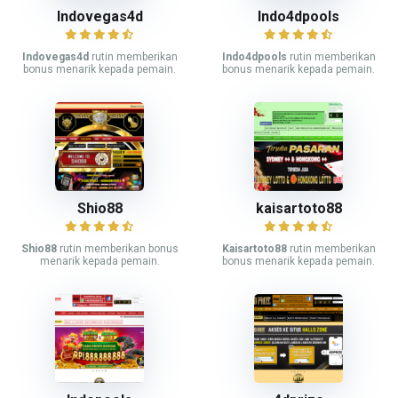
Indovegas4d
Indo4dpools
Indovegas4d
rutin memberikan
Indo4dpools
rutin memberikan
bonus menarik kepada pemain.
bonus menarik kepada pemain.
Shio88
kaisartoto88
Shio88
rutin memberikan bonus
Kaisartoto88
rutin memberikan
menarik kepada pemain.
bonus menarik kepada pemain.