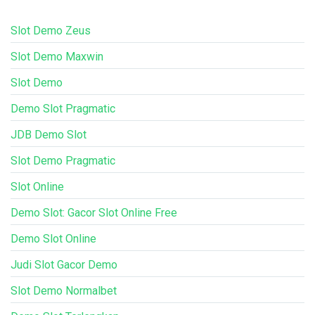
Slot Demo Zeus
Slot Demo Maxwin
Slot Demo
Demo Slot Pragmatic
JDB Demo Slot
Slot Demo Pragmatic
Slot Online
Demo Slot: Gacor Slot Online Free
Demo Slot Online
Judi Slot Gacor Demo
Slot Demo Normalbet