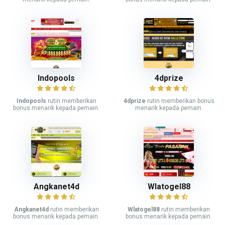
Indopools
4dprize
Indopools
rutin memberikan
4dprize
rutin memberikan bonus
bonus menarik kepada pemain.
menarik kepada pemain.
Angkanet4d
Wlatogel88
Angkanet4d
rutin memberikan
Wlatogel88
rutin memberikan
bonus menarik kepada pemain.
bonus menarik kepada pemain.