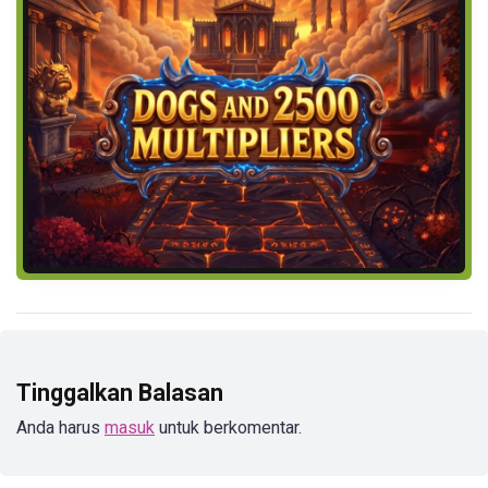
Tinggalkan Balasan
Anda harus
masuk
untuk berkomentar.