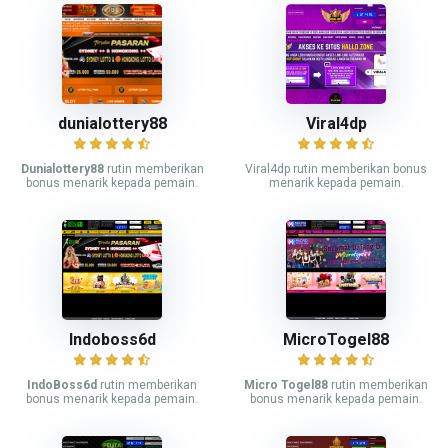
dunialottery88
Viral4dp
Dunialottery88
rutin memberikan
Viral4dp rutin memberikan bonus
bonus menarik kepada pemain.
menarik kepada pemain.
Indoboss6d
MicroTogel88
IndoBoss6d
rutin memberikan
Micro Togel88
rutin memberikan
bonus menarik kepada pemain.
bonus menarik kepada pemain.