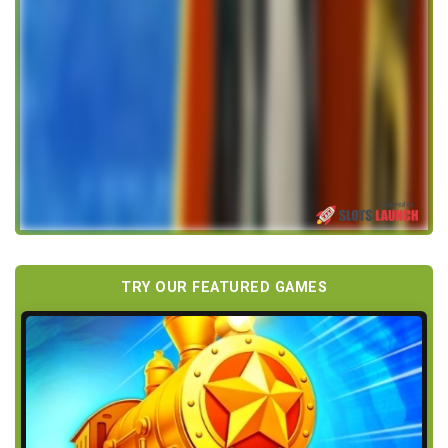
TRY OUR FEATURED GAMES