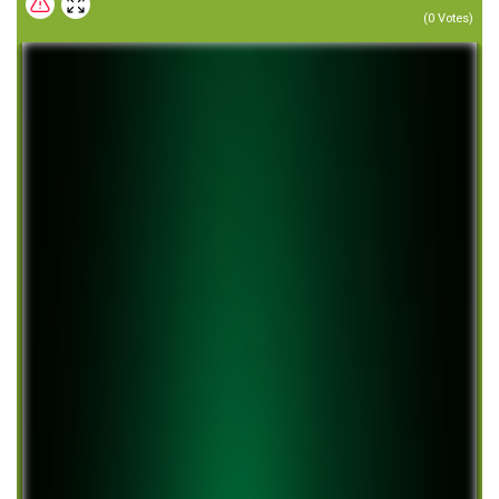
(
0
Votes)