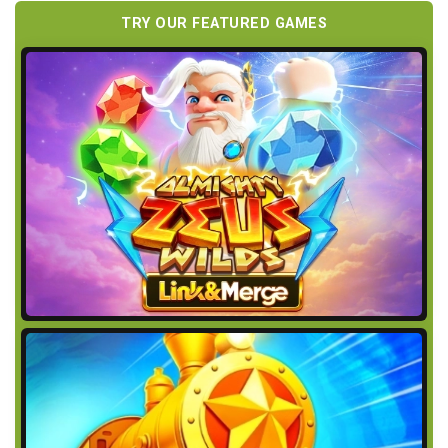
TRY OUR FEATURED GAMES