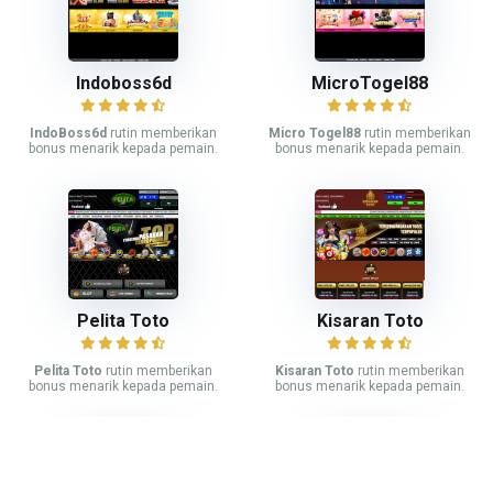
Indoboss6d
MicroTogel88
IndoBoss6d
rutin memberikan
Micro Togel88
rutin memberikan
bonus menarik kepada pemain.
bonus menarik kepada pemain.
Pelita Toto
Kisaran Toto
Pelita Toto
rutin memberikan
Kisaran Toto
rutin memberikan
bonus menarik kepada pemain.
bonus menarik kepada pemain.