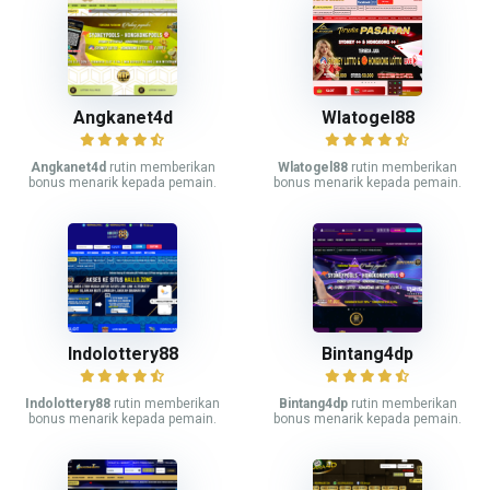
Angkanet4d
Wlatogel88
Angkanet4d
rutin memberikan
Wlatogel88
rutin memberikan
bonus menarik kepada pemain.
bonus menarik kepada pemain.
Indolottery88
Bintang4dp
Indolottery88
rutin memberikan
Bintang4dp
rutin memberikan
bonus menarik kepada pemain.
bonus menarik kepada pemain.