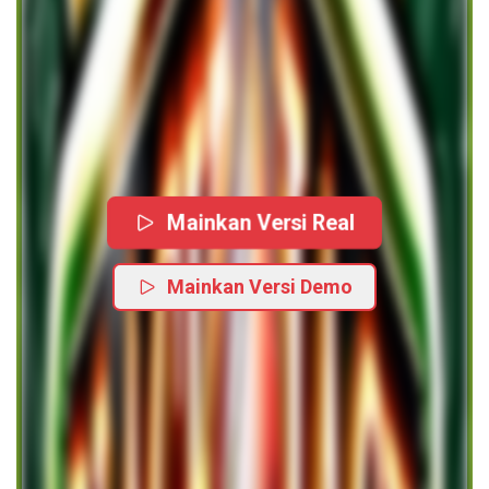
Mainkan Versi Real
Mainkan Versi Demo