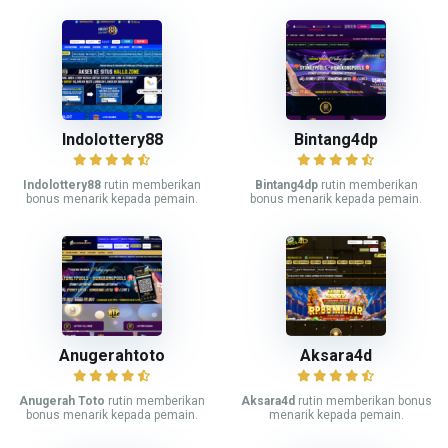
Indolottery88
Bintang4dp
Indolottery88
rutin memberikan
Bintang4dp
rutin memberikan
bonus menarik kepada pemain.
bonus menarik kepada pemain.
Anugerahtoto
Aksara4d
Anugerah Toto
rutin memberikan
Aksara4d
rutin memberikan bonus
bonus menarik kepada pemain.
menarik kepada pemain.