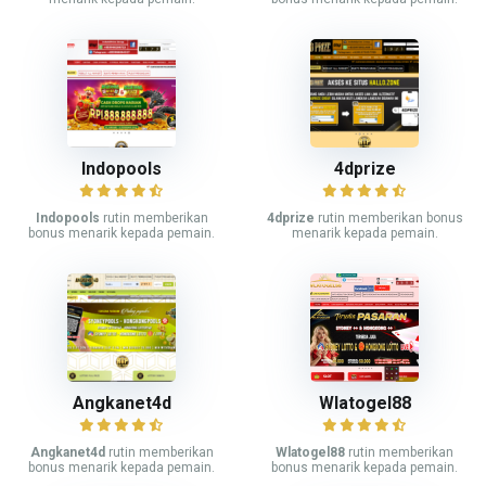
Indopools
4dprize
Indopools
rutin memberikan
4dprize
rutin memberikan bonus
bonus menarik kepada pemain.
menarik kepada pemain.
Angkanet4d
Wlatogel88
Angkanet4d
rutin memberikan
Wlatogel88
rutin memberikan
bonus menarik kepada pemain.
bonus menarik kepada pemain.