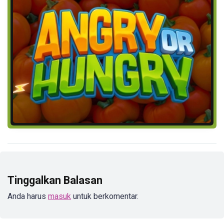
Tinggalkan Balasan
Anda harus
masuk
untuk berkomentar.