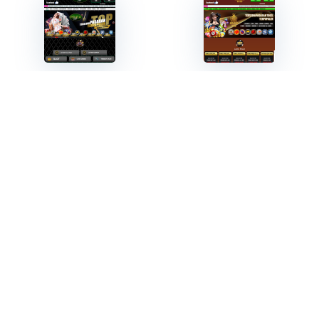
Pelita Toto
Kisaran Toto
Pelita Toto
rutin memberikan
Kisaran Toto
rutin memberikan
bonus menarik kepada pemain.
bonus menarik kepada pemain.
Victory4d
Kisaran 4D
Victory4d rutin memberikan bonus
Kisaran 4D
rutin memberikan
menarik kepada pemain.
bonus menarik kepada pemain.