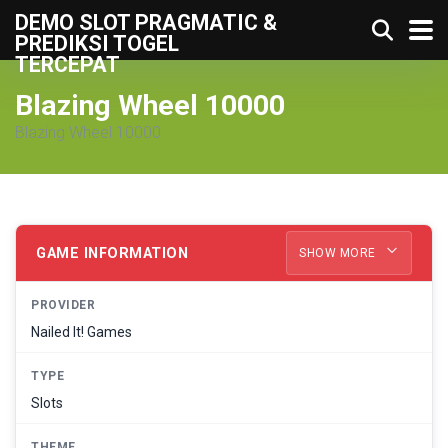
DEMO SLOT PRAGMATIC &
PREDIKSI TOGEL
TERCEPAT
Blazing Wheel 10000
Blazing Wheel 10000
GAME INFORMATION
SHOW MORE
PROVIDER
Nailed It! Games
TYPE
Slots
THEME