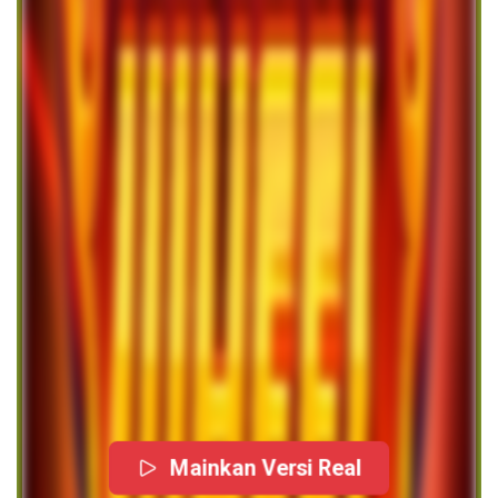
Mainkan Versi Real