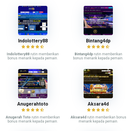
Indolottery88
Bintang4dp
Indolottery88
rutin memberikan
Bintang4dp
rutin memberikan
bonus menarik kepada pemain.
bonus menarik kepada pemain.
Anugerahtoto
Aksara4d
Anugerah Toto
rutin memberikan
Aksara4d
rutin memberikan bonus
bonus menarik kepada pemain.
menarik kepada pemain.