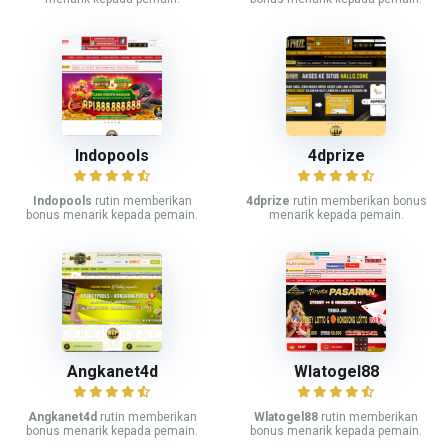
Indopools
4dprize
Indopools
rutin memberikan
4dprize
rutin memberikan bonus
bonus menarik kepada pemain.
menarik kepada pemain.
Angkanet4d
Wlatogel88
Angkanet4d
rutin memberikan
Wlatogel88
rutin memberikan
bonus menarik kepada pemain.
bonus menarik kepada pemain.