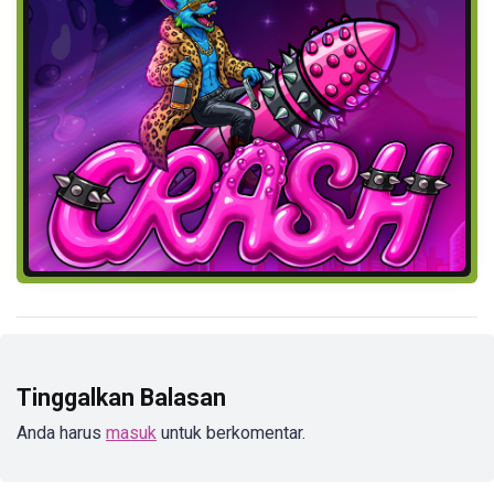
Tinggalkan Balasan
Anda harus
masuk
untuk berkomentar.