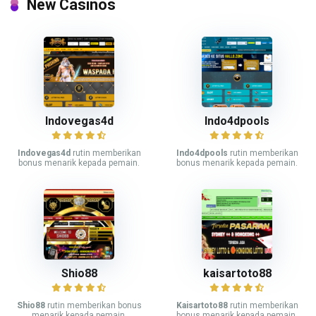
New Casinos
Indovegas4d
Indo4dpools
Indovegas4d
rutin memberikan
Indo4dpools
rutin memberikan
bonus menarik kepada pemain.
bonus menarik kepada pemain.
Shio88
kaisartoto88
Shio88
rutin memberikan bonus
Kaisartoto88
rutin memberikan
menarik kepada pemain.
bonus menarik kepada pemain.