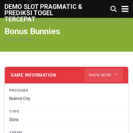
DEMO SLOT PRAGMATIC &
PREDIKSI TOGEL
TERCEPAT
Bonus Bunnies
Bonus Bunnies
GAME INFORMATION
SHOW MORE
PROVIDER
Nolimit City
TYPE
Slots
THEME