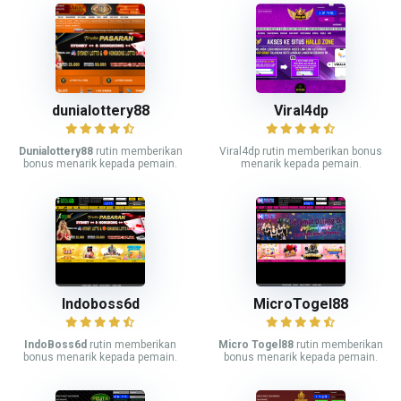
dunialottery88
Viral4dp
Dunialottery88
rutin memberikan
Viral4dp rutin memberikan bonus
bonus menarik kepada pemain.
menarik kepada pemain.
Indoboss6d
MicroTogel88
IndoBoss6d
rutin memberikan
Micro Togel88
rutin memberikan
bonus menarik kepada pemain.
bonus menarik kepada pemain.