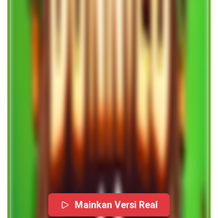
Mainkan Versi Real