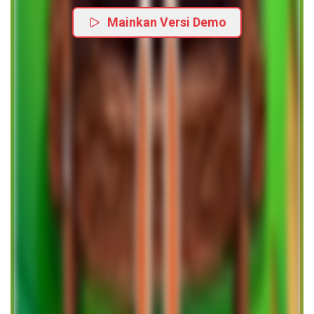
Mainkan Versi Demo