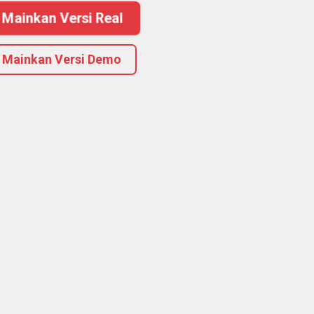
Mainkan Versi Real
Mainkan Versi Demo