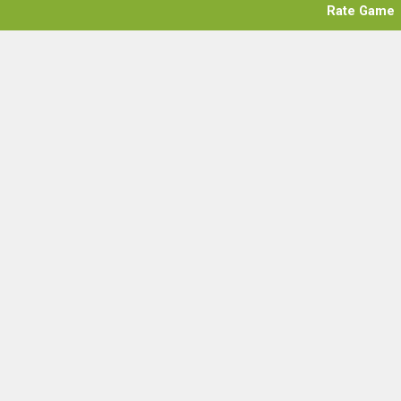
Rate Game