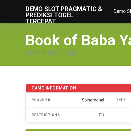
DEMO SLOT PRAGMATIC &
Demo Sl
PREDIKSI TOGEL
TERCEPAT
Book of Baba Y
Book of Baba Yaga
GAME INFORMATION
Spinomenal
PROVIDER
TYPE
GB
RESTRICTIONS