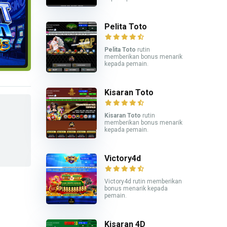
Pelita Toto
Pelita Toto
rutin
memberikan bonus menarik
kepada pemain.
Kisaran Toto
Kisaran Toto
rutin
memberikan bonus menarik
kepada pemain.
Victory4d
Victory4d rutin memberikan
bonus menarik kepada
pemain.
Kisaran 4D