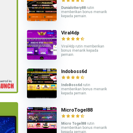
Dunialottery88
rutin
memberikan bonus menarik
kepada pemain.
Viral4dp
Viral4dp rutin memberikan
bonus menarik kepada
pemain.
Indoboss6d
IndoBoss6d
rutin
memberikan bonus menarik
kepada pemain.
MicroTogel88
Micro Togel88
rutin
memberikan bonus menarik
kepada pemain.