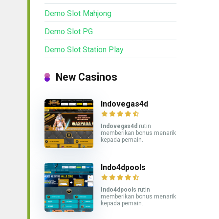
Demo Slot Mahjong
Demo Slot PG
Demo Slot Station Play
New Casinos
Indovegas4d
Indovegas4d
rutin
memberikan bonus menarik
kepada pemain.
Indo4dpools
Indo4dpools
rutin
memberikan bonus menarik
kepada pemain.