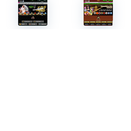
Pelita Toto
Kisaran Toto
Pelita Toto
rutin memberikan
Kisaran Toto
rutin memberikan
bonus menarik kepada pemain.
bonus menarik kepada pemain.
Victory4d
Kisaran 4D
Victory4d rutin memberikan bonus
Kisaran 4D
rutin memberikan
menarik kepada pemain.
bonus menarik kepada pemain.