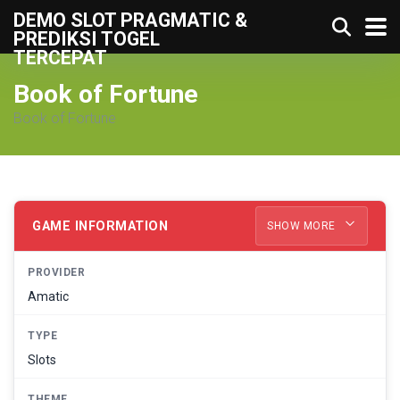
DEMO SLOT PRAGMATIC &
PREDIKSI TOGEL
TERCEPAT
Book of Fortune
Book of Fortune
GAME INFORMATION
SHOW MORE
PROVIDER
Amatic
TYPE
Slots
THEME