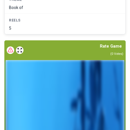
Book of
REELS
5
Rate Game
(
0
Votes)