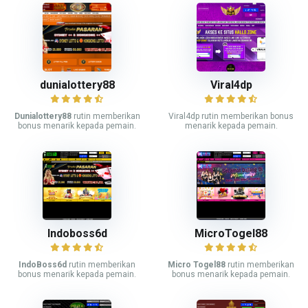
dunialottery88
Viral4dp
Dunialottery88
rutin memberikan
Viral4dp rutin memberikan bonus
bonus menarik kepada pemain.
menarik kepada pemain.
Indoboss6d
MicroTogel88
IndoBoss6d
rutin memberikan
Micro Togel88
rutin memberikan
bonus menarik kepada pemain.
bonus menarik kepada pemain.