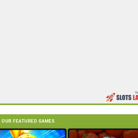
 OUR FEATURED GAMES