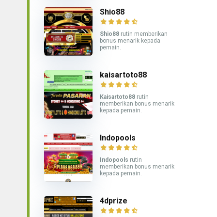
Shio88
Shio88
rutin memberikan
bonus menarik kepada
pemain.
kaisartoto88
Kaisartoto88
rutin
memberikan bonus menarik
kepada pemain.
Indopools
Indopools
rutin
memberikan bonus menarik
kepada pemain.
4dprize