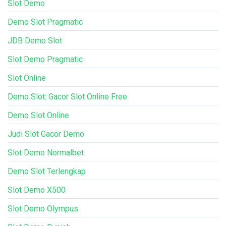
Slot Demo
Demo Slot Pragmatic
JDB Demo Slot
Slot Demo Pragmatic
Slot Online
Demo Slot: Gacor Slot Online Free
Demo Slot Online
Judi Slot Gacor Demo
Slot Demo Normalbet
Demo Slot Terlengkap
Slot Demo X500
Slot Demo Olympus