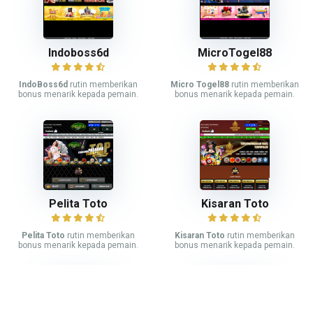
Indoboss6d
MicroTogel88
IndoBoss6d
rutin memberikan
Micro Togel88
rutin memberikan
bonus menarik kepada pemain.
bonus menarik kepada pemain.
Pelita Toto
Kisaran Toto
Pelita Toto
rutin memberikan
Kisaran Toto
rutin memberikan
bonus menarik kepada pemain.
bonus menarik kepada pemain.