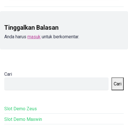
Tinggalkan Balasan
Anda harus
masuk
untuk berkomentar.
Cari
Cari
Slot Demo Zeus
Slot Demo Maxwin