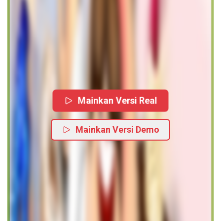
Mainkan Versi Real
Mainkan Versi Demo