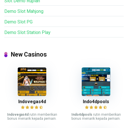
Slot Demo Rupiah
Demo Slot Mahjong
Demo Slot PG
Demo Slot Station Play
New Casinos
Indovegas4d
Indo4dpools
Indovegas4d
rutin memberikan
Indo4dpools
rutin memberikan
bonus menarik kepada pemain.
bonus menarik kepada pemain.