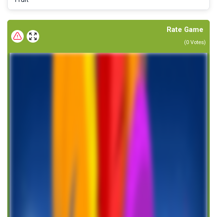
Rate Game
(
0
Votes)