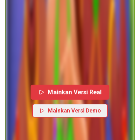
Mainkan Versi Real
Mainkan Versi Demo