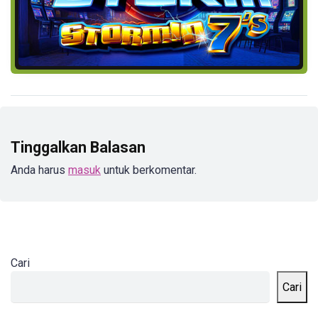
Tinggalkan Balasan
Anda harus
masuk
untuk berkomentar.
Cari
Cari