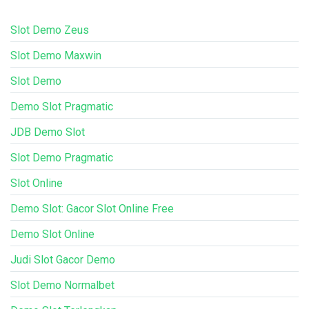
Slot Demo Zeus
Slot Demo Maxwin
Slot Demo
Demo Slot Pragmatic
JDB Demo Slot
Slot Demo Pragmatic
Slot Online
Demo Slot: Gacor Slot Online Free
Demo Slot Online
Judi Slot Gacor Demo
Slot Demo Normalbet