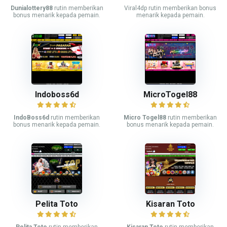
Dunialottery88
rutin memberikan
Viral4dp rutin memberikan bonus
bonus menarik kepada pemain.
menarik kepada pemain.
Indoboss6d
MicroTogel88
IndoBoss6d
rutin memberikan
Micro Togel88
rutin memberikan
bonus menarik kepada pemain.
bonus menarik kepada pemain.
Pelita Toto
Kisaran Toto
Pelita Toto
rutin memberikan
Kisaran Toto
rutin memberikan