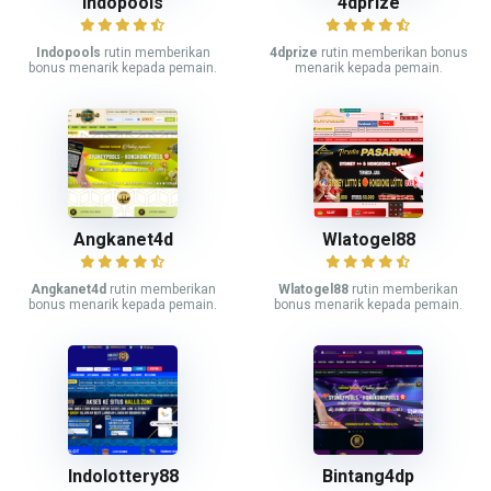
Indopools
4dprize
Indopools
rutin memberikan
4dprize
rutin memberikan bonus
bonus menarik kepada pemain.
menarik kepada pemain.
Angkanet4d
Wlatogel88
Angkanet4d
rutin memberikan
Wlatogel88
rutin memberikan
bonus menarik kepada pemain.
bonus menarik kepada pemain.
Indolottery88
Bintang4dp