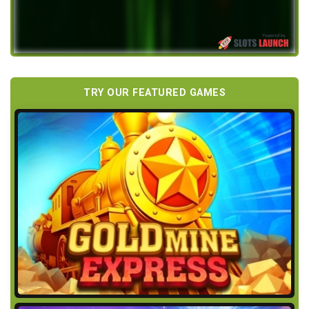
TRY OUR FEATURED GAMES