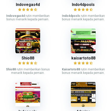
Indovegas4d
Indo4dpools
Indovegas4d
rutin memberikan
Indo4dpools
rutin memberikan
bonus menarik kepada pemain.
bonus menarik kepada pemain.
Shio88
kaisartoto88
Shio88
rutin memberikan bonus
Kaisartoto88
rutin memberikan
menarik kepada pemain.
bonus menarik kepada pemain.