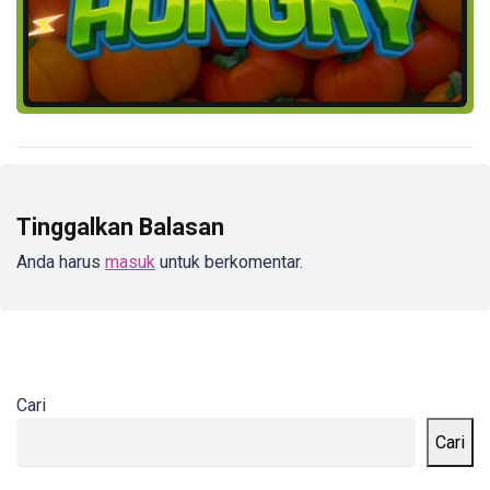
Tinggalkan Balasan
Anda harus
masuk
untuk berkomentar.
Cari
Cari