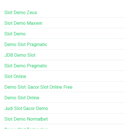
Slot Demo Zeus
Slot Demo Maxwin
Slot Demo
Demo Slot Pragmatic
JDB Demo Slot
Slot Demo Pragmatic
Slot Online
Demo Slot: Gacor Slot Online Free
Demo Slot Online
Judi Slot Gacor Demo
Slot Demo Normalbet