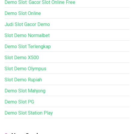
Demo Slot: Gacor Slot Online Free
Demo Slot Online
Judi Slot Gacor Demo
Slot Demo Normalbet
Demo Slot Terlengkap
Slot Demo X500
Slot Demo Olympus
Slot Demo Rupiah
Demo Slot Mahjong
Demo Slot PG
Demo Slot Station Play