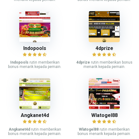
Indopools
4dprize
Indopools
rutin memberikan
4dprize
rutin memberikan bonus
bonus menarik kepada pemain.
menarik kepada pemain.
Angkanet4d
Wlatogel88
Angkanet4d
rutin memberikan
Wlatogel88
rutin memberikan
bonus menarik kepada pemain.
bonus menarik kepada pemain.