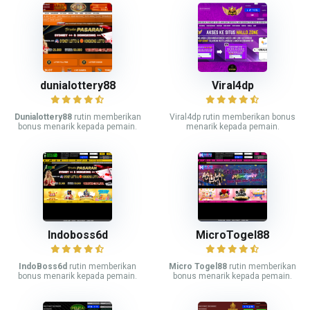
dunialottery88
Viral4dp
Dunialottery88
rutin memberikan
Viral4dp rutin memberikan bonus
bonus menarik kepada pemain.
menarik kepada pemain.
Indoboss6d
MicroTogel88
IndoBoss6d
rutin memberikan
Micro Togel88
rutin memberikan
bonus menarik kepada pemain.
bonus menarik kepada pemain.