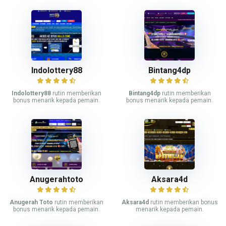
Indolottery88
Bintang4dp
Indolottery88
rutin memberikan
Bintang4dp
rutin memberikan
bonus menarik kepada pemain.
bonus menarik kepada pemain.
Anugerahtoto
Aksara4d
Anugerah Toto
rutin memberikan
Aksara4d
rutin memberikan bonus
bonus menarik kepada pemain.
menarik kepada pemain.