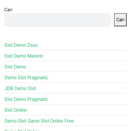
Cari
Cari
Slot Demo Zeus
Slot Demo Maxwin
Slot Demo
Demo Slot Pragmatic
JDB Demo Slot
Slot Demo Pragmatic
Slot Online
Demo Slot: Gacor Slot Online Free