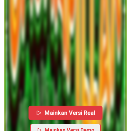
Mainkan Versi Real
Mainkan Versi Demo