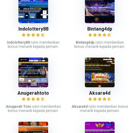
Indolottery88
Bintang4dp
Indolottery88
rutin memberikan
Bintang4dp
rutin memberikan
bonus menarik kepada pemain.
bonus menarik kepada pemain.
Anugerahtoto
Aksara4d
Anugerah Toto
rutin memberikan
Aksara4d
rutin memberikan bonus
bonus menarik kepada pemain.
menarik kepada pemain.