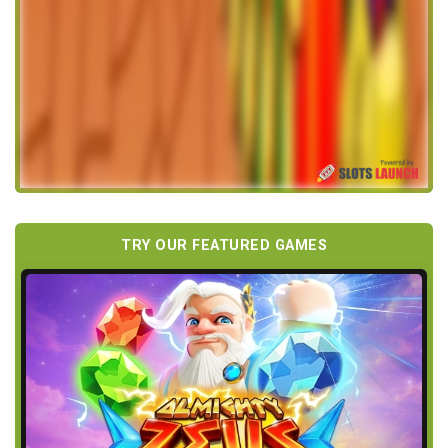
TRY OUR FEATURED GAMES