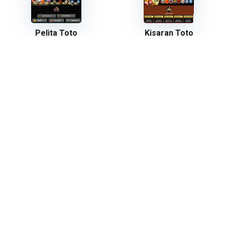
Pelita Toto
Kisaran Toto
Pelita Toto
rutin memberikan
Kisaran Toto
rutin memberikan
bonus menarik kepada pemain.
bonus menarik kepada pemain.
Victory4d
Kisaran 4D
Victory4d rutin memberikan bonus
Kisaran 4D
rutin memberikan
menarik kepada pemain.
bonus menarik kepada pemain.