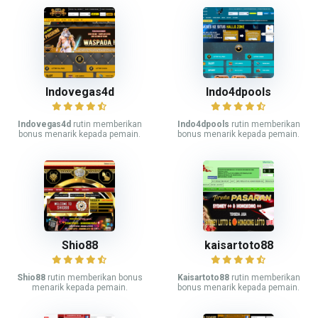
Indovegas4d
Indo4dpools
Indovegas4d
rutin memberikan
Indo4dpools
rutin memberikan
bonus menarik kepada pemain.
bonus menarik kepada pemain.
Shio88
kaisartoto88
Shio88
rutin memberikan bonus
Kaisartoto88
rutin memberikan
menarik kepada pemain.
bonus menarik kepada pemain.