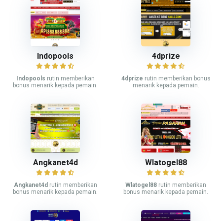
Indopools
4dprize
Indopools
rutin memberikan
4dprize
rutin memberikan bonus
bonus menarik kepada pemain.
menarik kepada pemain.
Angkanet4d
Wlatogel88
Angkanet4d
rutin memberikan
Wlatogel88
rutin memberikan
bonus menarik kepada pemain.
bonus menarik kepada pemain.