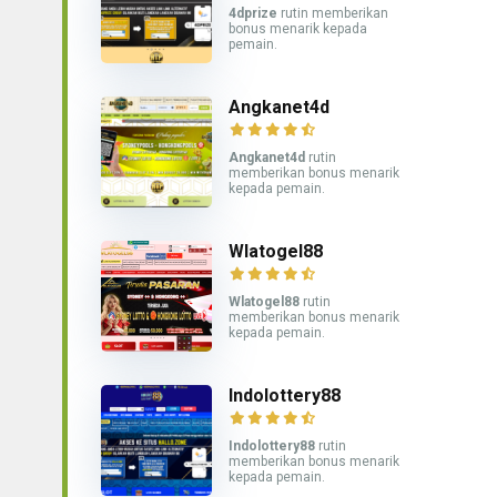
4dprize
rutin memberikan
bonus menarik kepada
pemain.
Angkanet4d
Angkanet4d
rutin
memberikan bonus menarik
kepada pemain.
Wlatogel88
Wlatogel88
rutin
memberikan bonus menarik
kepada pemain.
Indolottery88
Indolottery88
rutin
memberikan bonus menarik
kepada pemain.