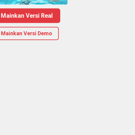
Mainkan Versi Real
Mainkan Versi Demo