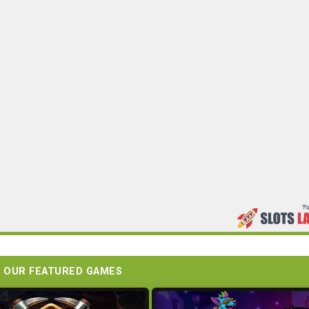
 OUR FEATURED GAMES