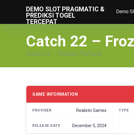
DEMO SLOT PRAGMATIC &
Demo Sl
PREDIKSI TOGEL
TERCEPAT
Catch 22 – Fro
Catch 22 – Frozen Fortune
GAME INFORMATION
Realistic Games
PROVIDER
TYPE
December 5, 2024
RELEASE DATE