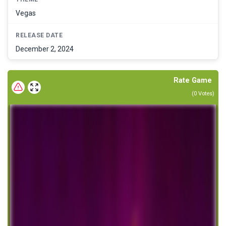
Vegas
RELEASE DATE
December 2, 2024
Rate Game
(
0
Votes)