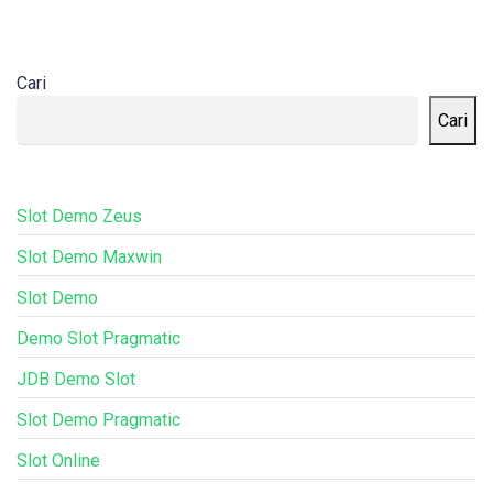
Cari
Cari
Slot Demo Zeus
Slot Demo Maxwin
Slot Demo
Demo Slot Pragmatic
JDB Demo Slot
Slot Demo Pragmatic
Slot Online