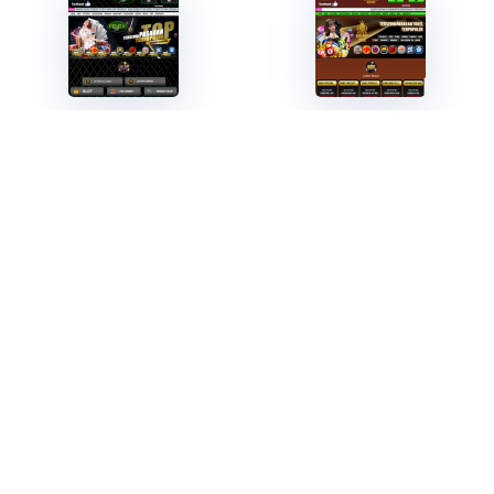
Pelita Toto
Kisaran Toto
Pelita Toto
rutin memberikan
Kisaran Toto
rutin memberikan
bonus menarik kepada pemain.
bonus menarik kepada pemain.
Victory4d
Kisaran 4D
Victory4d rutin memberikan bonus
Kisaran 4D
rutin memberikan
menarik kepada pemain.
bonus menarik kepada pemain.