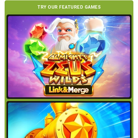
TRY OUR FEATURED GAMES