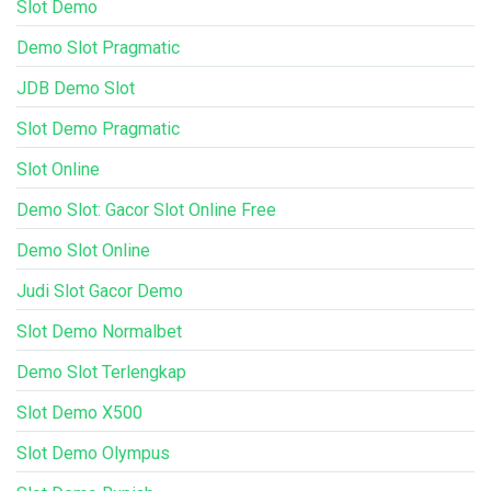
Slot Demo
Demo Slot Pragmatic
JDB Demo Slot
Slot Demo Pragmatic
Slot Online
Demo Slot: Gacor Slot Online Free
Demo Slot Online
Judi Slot Gacor Demo
Slot Demo Normalbet
Demo Slot Terlengkap
Slot Demo X500
Slot Demo Olympus