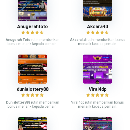
Anugerahtoto
Aksara4d
Anugerah Toto
rutin memberikan
Aksara4d
rutin memberikan bonus
bonus menarik kepada pemain.
menarik kepada pemain.
dunialottery88
Viral4dp
Dunialottery88
rutin memberikan
Viral4dp rutin memberikan bonus
bonus menarik kepada pemain.
menarik kepada pemain.