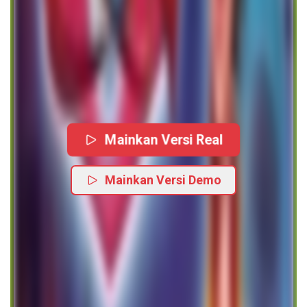
Mainkan Versi Real
Mainkan Versi Demo