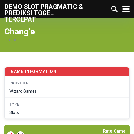
DEMO SLOT PRAGMATIC &
PREDIKSI TOGEL
TERCEPAT
Chang’e
Chang’e
GAME INFORMATION
PROVIDER
Wizard Games
TYPE
Slots
Rate Game