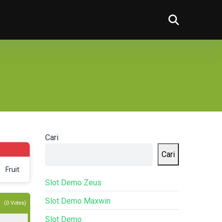
Cari
Cari
Fruit
Slot Demo Zeus
Slot Demo Maxwin
(
0
Votes)
Slot Demo