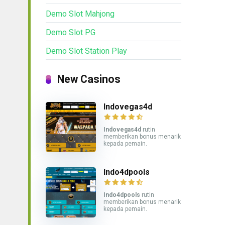
Demo Slot Mahjong
Demo Slot PG
Demo Slot Station Play
New Casinos
Indovegas4d
Indovegas4d
rutin
memberikan bonus menarik
kepada pemain.
Indo4dpools
Indo4dpools
rutin
memberikan bonus menarik
kepada pemain.