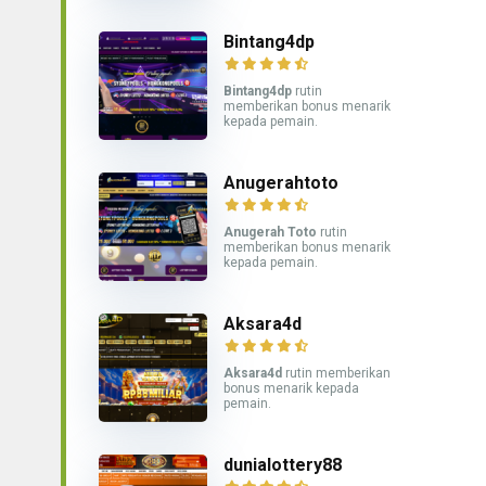
Bintang4dp
Bintang4dp
rutin
memberikan bonus menarik
kepada pemain.
Anugerahtoto
Anugerah Toto
rutin
memberikan bonus menarik
kepada pemain.
Aksara4d
Aksara4d
rutin memberikan
bonus menarik kepada
pemain.
dunialottery88