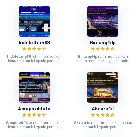
Indolottery88
Bintang4dp
Indolottery88
rutin memberikan
Bintang4dp
rutin memberikan
bonus menarik kepada pemain.
bonus menarik kepada pemain.
Anugerahtoto
Aksara4d
Anugerah Toto
rutin memberikan
Aksara4d
rutin memberikan bonus
bonus menarik kepada pemain.
menarik kepada pemain.