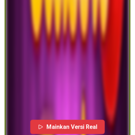
Mainkan Versi Real