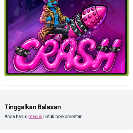
Tinggalkan Balasan
Anda harus
masuk
untuk berkomentar.