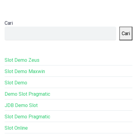
Cari
Cari
Slot Demo Zeus
Slot Demo Maxwin
Slot Demo
Demo Slot Pragmatic
JDB Demo Slot
Slot Demo Pragmatic
Slot Online