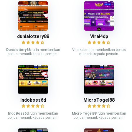
dunialottery88
Viral4dp
Dunialottery88
rutin memberikan
Viral4dp rutin memberikan bonus
bonus menarik kepada pemain.
menarik kepada pemain.
Indoboss6d
MicroTogel88
IndoBoss6d
rutin memberikan
Micro Togel88
rutin memberikan
bonus menarik kepada pemain.
bonus menarik kepada pemain.